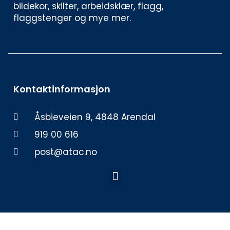
bildekor, skilter, arbeidsklær, flagg, 
flaggstenger og mye mer. 
Kontaktinformasjon
Åsbieveien 9, 4848 Arendal
919 00 616
post@atac.no
Meny