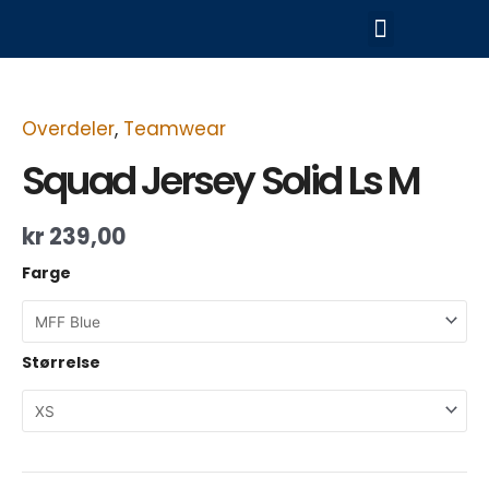
Hopp
Meny
rett
til
Squad
innholdet
Jersey
Solid
Ls
Overdeler
,
Teamwear
M
Squad Jersey Solid Ls M
antall
kr
239,00
Farge
Størrelse