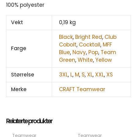
100% polyester
Vekt
0,19 kg
Black
,
Bright Red
,
Club
Cobolt
,
Cocktail
,
MFF
Farge
Blue
,
Navy
,
Pop
,
Team
Green
,
White
,
Yellow
Størrelse
3XL
,
L
,
M
,
S
,
XL
,
XXL
,
XS
Merke
CRAFT Teamwear
Relaterte produkter
Dette
Dett
Teamwear
Teamwear