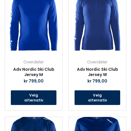
produktet
prod
har
har
flere
fler
varianter.
vari
Alternativene
Alte
kan
kan
velges
velg
på
på
produktsiden
prod
Overdeler
Overdeler
Adv Nordic Ski Club
Adv Nordic Ski Club
Jersey M
Jersey W
kr
799,00
kr
799,00
Velg
Velg
alternativ
alternativ
Dette
Det
produktet
prod