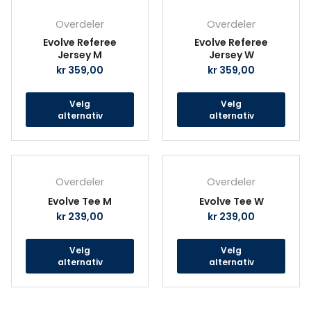
produktsiden
prod
Overdeler
Overdeler
Evolve Referee
Evolve Referee
Jersey M
Jersey W
kr
359,00
kr
359,00
Velg
Velg
alternativ
alternativ
Dette
Det
produktet
prod
Overdeler
Overdeler
har
har
Evolve Tee M
Evolve Tee W
flere
fler
kr
239,00
kr
239,00
varianter.
vari
Alternativene
Alte
Velg
Velg
kan
kan
alternativ
alternativ
velges
velg
på
på
produktsiden
prod