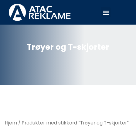
Hopp
Meny
rett
til
innholdet
Trøyer og T-skjorter
Hjem
/ Produkter med stikkord “Trøyer og T-skjorter”