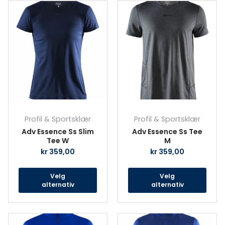
Dette
Det
produktet
prod
har
har
flere
fler
varianter.
vari
Alternativene
Alte
kan
kan
velges
velg
på
på
produktsiden
prod
Profil & Sportsklær
Profil & Sportsklær
Adv Essence Ss Slim
Adv Essence Ss Tee
Tee W
M
kr
359,00
kr
359,00
Velg
Velg
alternativ
alternativ
Dette
Det