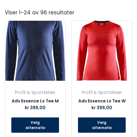
Viser 1–24 av 96 resultater
Dette
Det
produktet
prod
har
har
flere
fler
varianter.
vari
Alternativene
Alte
kan
kan
velges
velg
på
på
produktsiden
prod
Profil & Sportsklær
Profil & Sportsklær
Adv Essence Ls Tee M
Adv Essence Ls Tee W
kr
399,00
kr
399,00
Velg
Velg
alternativ
alternativ