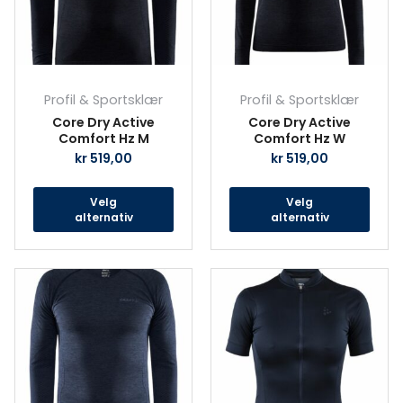
Alternativene
Alte
kan
kan
velges
velg
på
på
produktsiden
prod
Profil & Sportsklær
Profil & Sportsklær
Core Dry Active
Core Dry Active
Comfort Hz M
Comfort Hz W
kr
519,00
kr
519,00
Velg
Velg
alternativ
alternativ
Dette
Det
produktet
prod
har
har
flere
fler
varianter.
vari
Alternativene
Alte
kan
kan