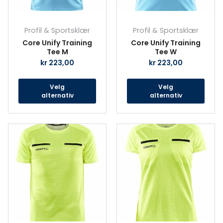
på
på
produktsiden
prod
Profil & Sportsklær
Profil & Sportsklær
Core Unify Training
Core Unify Training
Tee M
Tee W
kr
223,00
kr
223,00
Velg
Velg
alternativ
alternativ
Dette
Det
produktet
prod
har
har
flere
fler
varianter.
vari
Alternativene
Alte
kan
kan
velges
velg
på
på