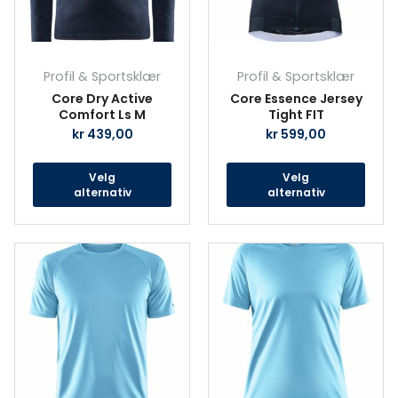
velges
velg
på
på
produktsiden
prod
Profil & Sportsklær
Profil & Sportsklær
Core Dry Active
Core Essence Jersey
Comfort Ls M
Tight FIT
kr
439,00
kr
599,00
Velg
Velg
alternativ
alternativ
Dette
Det
produktet
prod
har
har
flere
fler
varianter.
vari
Alternativene
Alte
kan
kan
velges
velg