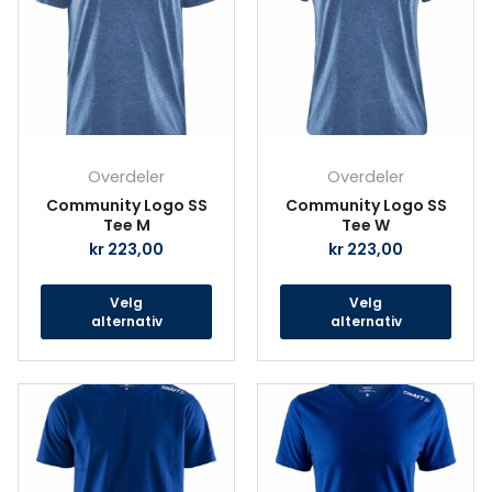
flere
fler
varianter.
vari
Alternativene
Alte
kan
kan
velges
velg
på
på
produktsiden
prod
Overdeler
Overdeler
Community Logo SS
Community Logo SS
Tee M
Tee W
kr
223,00
kr
223,00
Velg
Velg
alternativ
alternativ
Dette
Det
produktet
prod
har
har
flere
fler