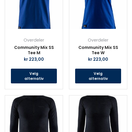
varianter.
vari
Alternativene
Alte
kan
kan
velges
velg
på
på
produktsiden
prod
Overdeler
Overdeler
Community Mix SS
Community Mix SS
Tee M
Tee W
kr
223,00
kr
223,00
Velg
Velg
alternativ
alternativ
Dette
Det
produktet
prod
har
har
flere
fler
varianter.
vari