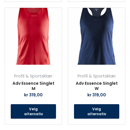
Dette
Det
produktet
prod
har
har
flere
fler
varianter.
vari
Alternativene
Alte
kan
kan
velges
velg
på
på
produktsiden
prod
Profil & Sportsklær
Profil & Sportsklær
Adv Essence Singlet
Adv Essence Singlet
M
W
kr
319,00
kr
319,00
Velg
Velg
alternativ
alternativ