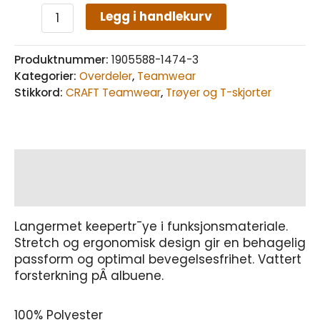
Legg i handlekurv
Produktnummer:
1905588-1474-3
Kategorier:
Overdeler
,
Teamwear
Stikkord:
CRAFT Teamwear
,
Trøyer og T-skjorter
Beskrivelse
Tilleggsinformasjon
Langermet keepertr¯ye i funksjonsmateriale.
Stretch og ergonomisk design gir en behagelig
passform og optimal bevegelsesfrihet. Vattert
forsterkning pÂ albuene.
100% Polyester