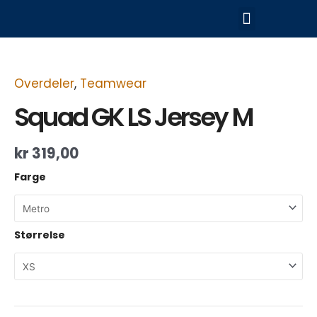
Hopp
Meny
rett
til
Squad
innholdet
GK
LS
Jersey
Overdeler
,
Teamwear
M
Squad GK LS Jersey M
antall
kr
319,00
Farge
Størrelse