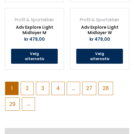
produktsiden
prod
Dette
Det
produktet
prod
Profil & Sportsklær
Profil & Sportsklær
har
har
Adv Explore Light
Adv Explore Light
flere
fler
Midlayer M
Midlayer W
varianter.
vari
kr
479,00
kr
479,00
Alternativene
Alte
kan
kan
Velg
Velg
velges
velg
alternativ
alternativ
på
på
produktsiden
prod
1
2
3
4
…
27
28
29
→