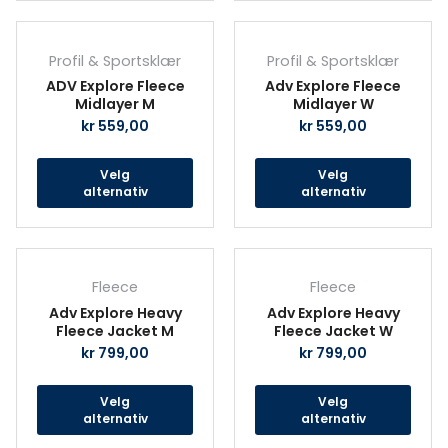
produktsiden
prod
Dette
Det
produktet
prod
Profil & Sportsklær
Profil & Sportsklær
har
har
ADV Explore Fleece
Adv Explore Fleece
flere
fler
Midlayer M
Midlayer W
varianter.
vari
kr
559,00
kr
559,00
Alternativene
Alte
kan
kan
Velg
Velg
velges
velg
alternativ
alternativ
på
på
produktsiden
prod
Dette
Det
produktet
prod
Fleece
Fleece
har
har
Adv Explore Heavy
Adv Explore Heavy
flere
fler
Fleece Jacket M
Fleece Jacket W
varianter.
vari
kr
799,00
kr
799,00
Alternativene
Alte
kan
kan
Velg
Velg
velges
velg
alternativ
alternativ
på
på