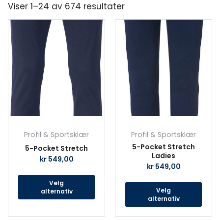
Viser 1–24 av 674 resultater
Dette
Det
produktet
prod
har
har
flere
fler
varianter.
vari
Alternativene
Alte
kan
kan
velges
velg
på
på
produktsiden
prod
Profil & Sportsklær
Profil & Sportsklær
5-Pocket Stretch
5-Pocket Stretch
Ladies
kr
549,00
kr
549,00
Velg
Velg
alternativ
alternativ