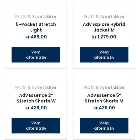
Dette
Det
produktet
prod
Profil & Sportsklær
Profil & Sportsklær
har
har
5-Pocket Stretch
Adv Explore Hybrid
flere
fler
Light
Jacket M
varianter.
vari
kr
489,00
kr
1.279,00
Alternativene
Alte
kan
kan
Velg
Velg
velges
velg
alternativ
alternativ
på
på
produktsiden
prod
Dette
Det
produktet
prod
Profil & Sportsklær
Profil & Sportsklær
har
har
Adv Essence 2″
Adv Essence 5″
flere
fler
Stretch Shorts W
Stretch Shorts M
varianter.
vari
kr
439,00
kr
439,00
Alternativene
Alte
kan
kan
Velg
Velg
velges
velg
alternativ
alternativ
på
på