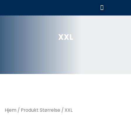
Hopp
Meny
rett
til
innholdet
XXL
Hjem
/ Produkt Størrelse / XXL