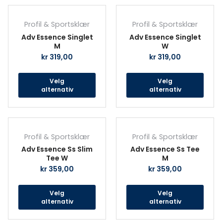
produktsiden
prod
Dette
Det
produktet
prod
Profil & Sportsklær
Profil & Sportsklær
har
har
Adv Essence Singlet
Adv Essence Singlet
flere
fler
M
W
varianter.
vari
kr
319,00
kr
319,00
Alternativene
Alte
kan
kan
Velg
Velg
velges
velg
alternativ
alternativ
på
på
produktsiden
prod
Dette
Det
produktet
prod
Profil & Sportsklær
Profil & Sportsklær
har
har
Adv Essence Ss Slim
Adv Essence Ss Tee
flere
fler
Tee W
M
varianter.
vari
kr
359,00
kr
359,00
Alternativene
Alte
kan
kan
Velg
Velg
velges
velg
alternativ
alternativ
på
på