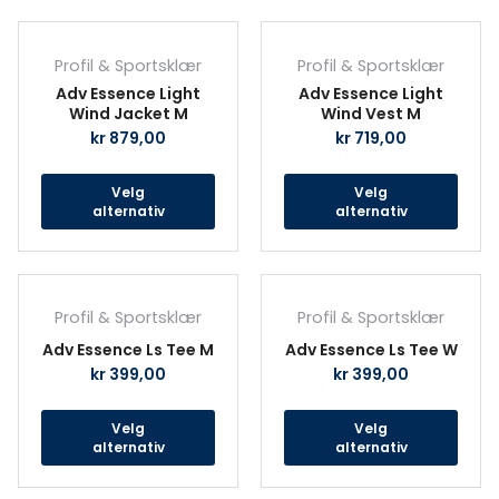
produktsiden
prod
Dette
Det
produktet
prod
Profil & Sportsklær
Profil & Sportsklær
har
har
Adv Essence Light
Adv Essence Light
flere
fler
Wind Jacket M
Wind Vest M
varianter.
vari
kr
879,00
kr
719,00
Alternativene
Alte
kan
kan
Velg
Velg
velges
velg
alternativ
alternativ
på
på
produktsiden
prod
Dette
Det
produktet
prod
Profil & Sportsklær
Profil & Sportsklær
har
har
Adv Essence Ls Tee M
Adv Essence Ls Tee W
flere
fler
kr
399,00
kr
399,00
varianter.
vari
Alternativene
Alte
Velg
Velg
kan
kan
alternativ
alternativ
velges
velg
på
på