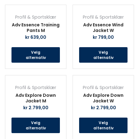
produktsiden
prod
Dette
Det
produktet
prod
Profil & Sportsklær
Profil & Sportsklær
har
har
Adv Essence Training
Adv Essence Wind
flere
fler
Pants M
Jacket W
varianter.
vari
kr
639,00
kr
799,00
Alternativene
Alte
kan
kan
Velg
Velg
velges
velg
alternativ
alternativ
på
på
produktsiden
prod
Dette
Det
produktet
prod
Profil & Sportsklær
Profil & Sportsklær
har
har
Adv Explore Down
Adv Explore Down
flere
fler
Jacket M
Jacket W
varianter.
vari
kr
2.799,00
kr
2.799,00
Alternativene
Alte
kan
kan
Velg
Velg
velges
velg
alternativ
alternativ
på
på