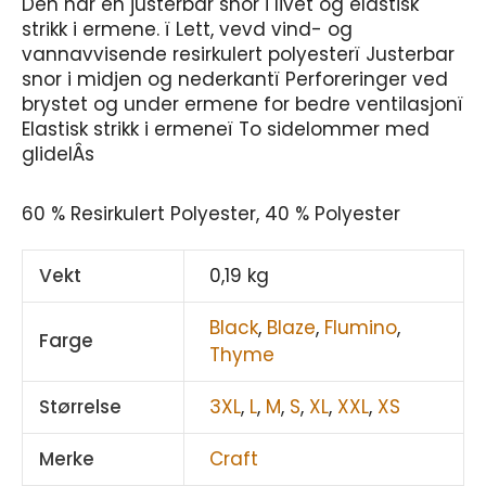
Den har en justerbar snor i livet og elastisk
strikk i ermene. ï Lett, vevd vind- og
vannavvisende resirkulert polyesterï Justerbar
snor i midjen og nederkantï Perforeringer ved
brystet og under ermene for bedre ventilasjonï
Elastisk strikk i ermeneï To sidelommer med
glidelÂs
60 % Resirkulert Polyester, 40 % Polyester
Vekt
0,19 kg
Black
,
Blaze
,
Flumino
,
Farge
Thyme
Størrelse
3XL
,
L
,
M
,
S
,
XL
,
XXL
,
XS
Merke
Craft