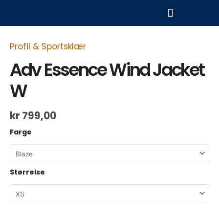
Hopp
Meny
rett
til
Adv
innholdet
Essence
Profil & Sportsklær
Wind
Jacket
Adv Essence Wind Jacket
W
antall
W
kr
799,00
Farge
Størrelse