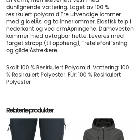
En varm, men likevel lett vest med
dunlignende vattering. Laget av 100 %
resirkulert polyamid.Tre utvendige lommer
med glidelÂs, og to innerlommer. Elastisk teip i
nederkant og ved ermÂpningene. Damevesten
kommer med avtagbar hette. Leveres med
farget stropp (til oppheng), ¯retelefonl¯sning
og glidelÂstrekkere.
Skall: 100 % Resirkulert Polyamid. Vattering: 100
% Resirkulert Polyester. FÙr: 100 % Resirkulert
Polyester
Relaterte produkter
Dette
Dett
produktet
prod
har
har