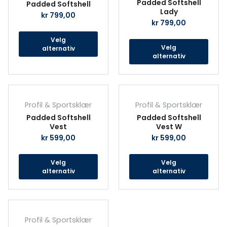
Padded Softshell
Padded Softshell
flere
fler
Lady
kr
799,00
varianter.
vari
kr
799,00
Alternativene
Alte
Velg
kan
kan
Velg
alternativ
velges
velg
alternativ
på
på
produktsiden
prod
Dette
Det
produktet
prod
Profil & Sportsklær
Profil & Sportsklær
har
har
Padded Softshell
Padded Softshell
flere
fler
Vest
Vest W
varianter.
vari
kr
599,00
kr
599,00
Alternativene
Alte
kan
kan
Velg
Velg
velges
velg
alternativ
alternativ
på
på
produktsiden
prod
Dette
produktet
Profil & Sportsklær