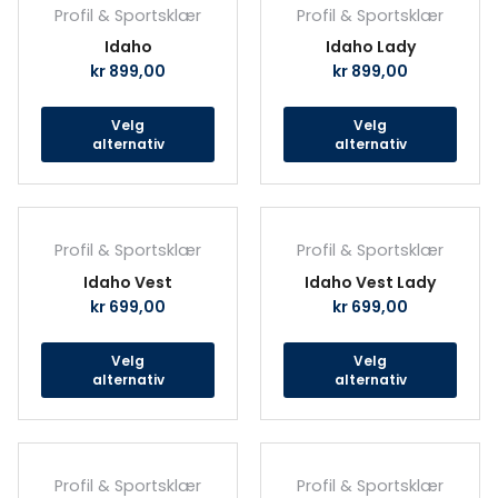
produktet
prod
Profil & Sportsklær
Profil & Sportsklær
har
har
Idaho
Idaho Lady
flere
fler
kr
899,00
kr
899,00
varianter.
vari
Alternativene
Alte
Velg
Velg
kan
kan
alternativ
alternativ
velges
velg
på
på
produktsiden
prod
Dette
Det
produktet
prod
Profil & Sportsklær
Profil & Sportsklær
har
har
Idaho Vest
Idaho Vest Lady
flere
fler
kr
699,00
kr
699,00
varianter.
vari
Alternativene
Alte
Velg
Velg
kan
kan
alternativ
alternativ
velges
velg
på
på
produktsiden
prod
Dette
Det
produktet
prod
Profil & Sportsklær
Profil & Sportsklær