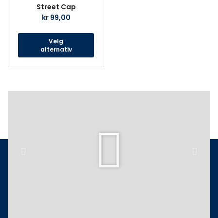
har
Street Cap
flere
kr
99,00
varianter.
Alternativene
Velg
kan
alternativ
velges
på
produktsiden
Play
Previous
Next