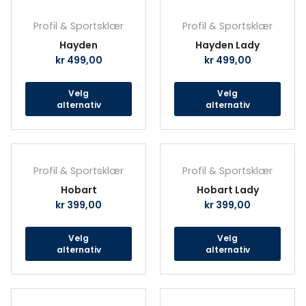
Dette
Det
produktet
prod
Profil & Sportsklær
Profil & Sportsklær
har
har
Hayden
Hayden Lady
flere
fler
kr
499,00
kr
499,00
varianter.
vari
Alternativene
Alte
Velg
Velg
kan
kan
alternativ
alternativ
velges
velg
på
på
produktsiden
prod
Dette
Det
produktet
prod
Profil & Sportsklær
Profil & Sportsklær
har
har
Hobart
Hobart Lady
flere
fler
kr
399,00
kr
399,00
varianter.
vari
Alternativene
Alte
Velg
Velg
kan
kan
alternativ
alternativ
velges
velg
på
på
produktsiden
prod
Dette
Det