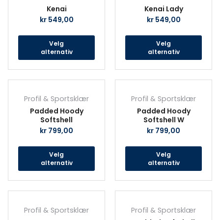
har
har
Kenai
Kenai Lady
flere
fler
kr
549,00
kr
549,00
varianter.
vari
Alternativene
Alte
Velg
Velg
kan
kan
alternativ
alternativ
velges
velg
på
på
produktsiden
prod
Dette
Det
produktet
prod
Profil & Sportsklær
Profil & Sportsklær
har
har
Padded Hoody
Padded Hoody
flere
fler
Softshell
Softshell W
varianter.
vari
kr
799,00
kr
799,00
Alternativene
Alte
kan
kan
Velg
Velg
velges
velg
alternativ
alternativ
på
på
produktsiden
prod
Dette
Det
produktet
prod
Profil & Sportsklær
Profil & Sportsklær
har
har