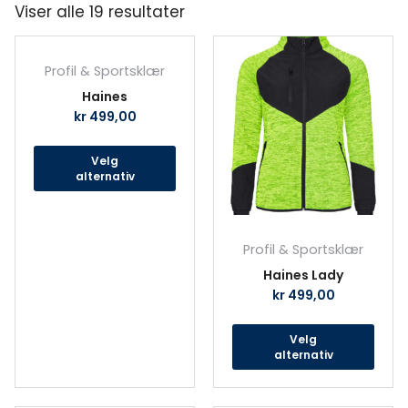
Viser alle 19 resultater
Dette
Det
produktet
prod
Profil & Sportsklær
har
har
Haines
flere
fler
kr
499,00
varianter.
vari
Alternativene
Alte
Velg
kan
kan
alternativ
velges
velg
på
på
produktsiden
prod
Profil & Sportsklær
Haines Lady
kr
499,00
Velg
alternativ