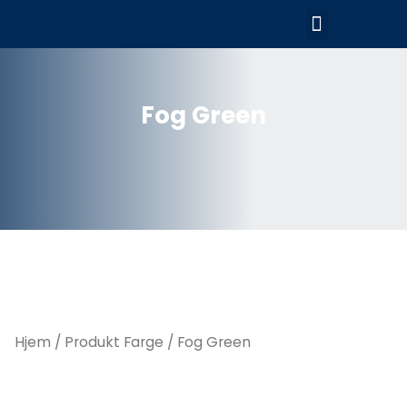
Hopp
Meny
rett
til
innholdet
Fog Green
Hjem
/ Produkt Farge / Fog Green