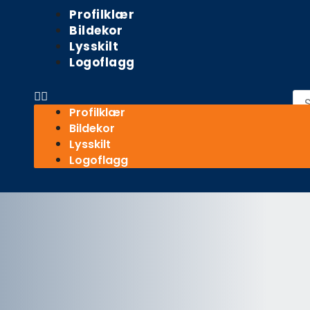
Meny
Profilklær
Bildekor
Lysskilt
Logoflagg
Sø
Profilklær
Bildekor
Lysskilt
Logoflagg