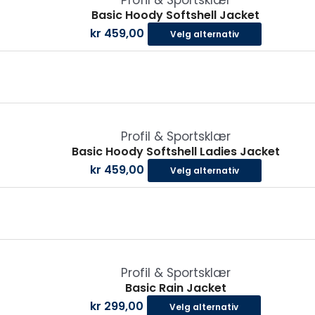
Profil & Sportsklær
har
Basic Hoody Softshell Jacket
flere
kr
459,00
Velg alternativ
varianter
Alternat
kan
velges
på
Dette
produkts
produkte
Profil & Sportsklær
har
Basic Hoody Softshell Ladies Jacket
flere
kr
459,00
Velg alternativ
varianter
Alternat
kan
velges
på
Dette
produkts
produkte
Profil & Sportsklær
har
Basic Rain Jacket
flere
kr
299,00
Velg alternativ
varianter