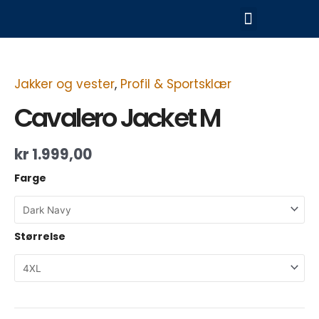
Hopp
Meny
rett
til
Cavalero
innholdet
Jacket
M
antall
Jakker og vester
,
Profil & Sportsklær
Cavalero Jacket M
kr
1.999,00
Farge
Størrelse