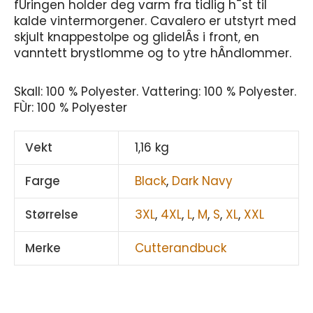
fÙringen holder deg varm fra tidlig h¯st til
kalde vintermorgener. Cavalero er utstyrt med
skjult knappestolpe og glidelÂs i front, en
vanntett brystlomme og to ytre hÂndlommer.
Skall: 100 % Polyester. Vattering: 100 % Polyester.
FÙr: 100 % Polyester
Vekt
1,16 kg
Farge
Black
,
Dark Navy
Størrelse
3XL
,
4XL
,
L
,
M
,
S
,
XL
,
XXL
Merke
Cutterandbuck