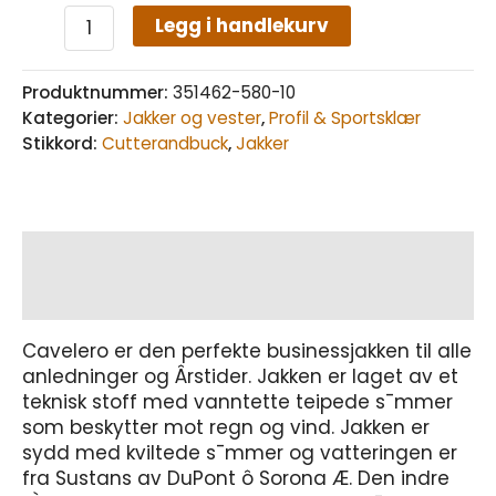
Legg i handlekurv
Produktnummer:
351462-580-10
Kategorier:
Jakker og vester
,
Profil & Sportsklær
Stikkord:
Cutterandbuck
,
Jakker
Beskrivelse
Tilleggsinformasjon
Cavelero er den perfekte businessjakken til alle
anledninger og Ârstider. Jakken er laget av et
teknisk stoff med vanntette teipede s¯mmer
som beskytter mot regn og vind. Jakken er
sydd med kviltede s¯mmer og vatteringen er
fra Sustans av DuPont ô Sorona Æ. Den indre