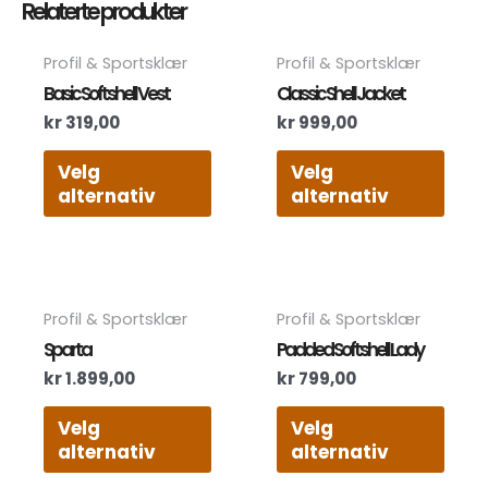
Relaterte produkter
Dette
Dett
Profil & Sportsklær
Profil & Sportsklær
produktet
prod
Basic Softshell Vest
Classic Shell Jacket
har
har
kr
319,00
kr
999,00
flere
flere
varianter.
varia
Velg
Velg
Alternativene
Alte
alternativ
alternativ
kan
kan
velges
velg
på
på
produktsiden
prod
Dette
Dett
Profil & Sportsklær
Profil & Sportsklær
produktet
prod
Sparta
Padded Softshell Lady
har
har
kr
1.899,00
kr
799,00
flere
flere
varianter.
varia
Velg
Velg
Alternativene
Alte
alternativ
alternativ
kan
kan
velges
velg