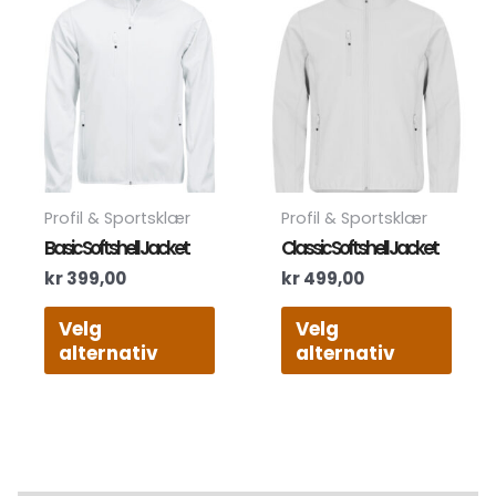
produktet
prod
har
har
flere
flere
varianter.
varia
Alternativene
Alte
kan
kan
velges
velg
på
på
produktsiden
prod
Profil & Sportsklær
Profil & Sportsklær
Basic Softshell Jacket
Classic Softshell Jacket
kr
399,00
kr
499,00
Velg
Velg
alternativ
alternativ