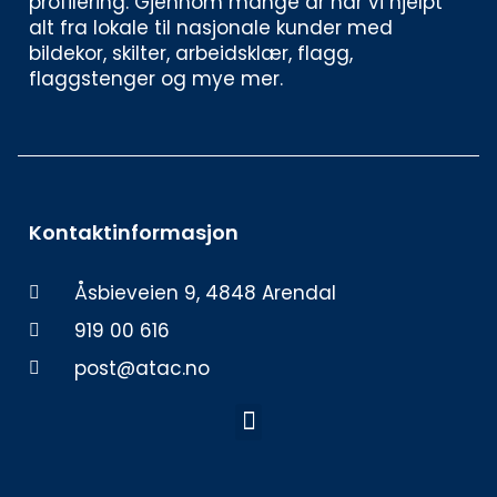
profilering. Gjennom mange år har vi hjelpt 
alt fra lokale til nasjonale kunder med 
bildekor, skilter, arbeidsklær, flagg, 
flaggstenger og mye mer. 
Kontaktinformasjon
Åsbieveien 9, 4848 Arendal
919 00 616
post@atac.no
Meny