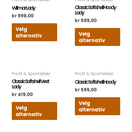
produktet
prod
Classic Softshell Hoody
Willmar Lady
har
har
Lady
kr
999,00
flere
flere
kr
599,00
varianter.
varia
Velg
Alternativene
Alte
Velg
alternativ
kan
kan
alternativ
velges
velg
på
på
produktsiden
prod
Dette
Dett
Profil & Sportsklær
Profil & Sportsklær
produktet
prod
Classic Softshell Vest
Classic Softshell Hoody
har
har
Lady
kr
599,00
flere
flere
kr
419,00
varianter.
varia
Velg
Alternativene
Alte
Velg
alternativ
kan
kan
alternativ
velges
velg
på
på
produktsiden
prod