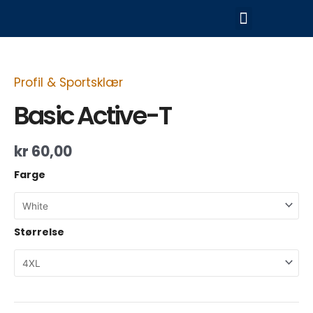
Hopp
Meny
rett
til
Basic
innholdet
Active-
T
antall
Profil & Sportsklær
Basic Active-T
kr
60,00
Farge
Størrelse