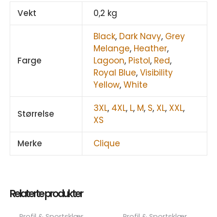
Vekt
0,2 kg
Black
,
Dark Navy
,
Grey
Melange
,
Heather
,
Farge
Lagoon
,
Pistol
,
Red
,
Royal Blue
,
Visibility
Yellow
,
White
3XL
,
4XL
,
L
,
M
,
S
,
XL
,
XXL
,
Størrelse
XS
Merke
Clique
Relaterte produkter
Dette
Dett
Profil & Sportsklær
Profil & Sportsklær