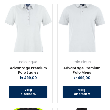
Dette
Det
produktet
prod
har
har
flere
fler
varianter.
vari
Alternativene
Alte
kan
kan
velges
velg
på
på
produktsiden
prod
Polo Pique
Polo Pique
Advantage Premium
Advantage Premium
Polo Ladies
Polo Mens
kr
499,00
kr
499,00
Velg
Velg
alternativ
alternativ