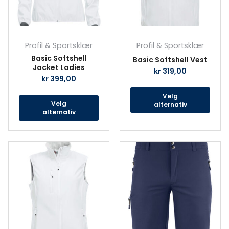
kan
kan
velges
velg
på
på
produktsiden
prod
Profil & Sportsklær
Profil & Sportsklær
Basic Softshell
Basic Softshell Vest
Jacket Ladies
kr
319,00
kr
399,00
Velg
Velg
alternativ
alternativ
Dette
Det
produktet
prod
har
har
flere
fler
varianter.
vari
Alternativene
Alte
kan
kan
velges
velg