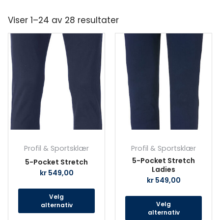
Viser 1–24 av 28 resultater
Dette
Det
produktet
prod
har
har
flere
fler
varianter.
vari
Alternativene
Alte
kan
kan
velges
velg
på
på
produktsiden
prod
Profil & Sportsklær
Profil & Sportsklær
5-Pocket Stretch
5-Pocket Stretch
Ladies
kr
549,00
kr
549,00
Velg
Velg
alternativ
alternativ