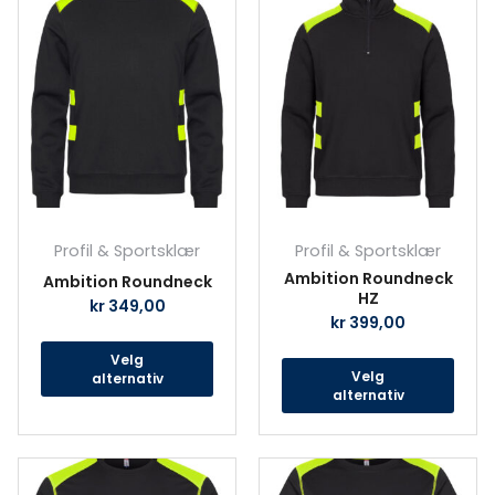
Dette
Det
produktet
prod
har
har
flere
fler
varianter.
vari
Alternativene
Alte
kan
kan
velges
velg
på
på
produktsiden
prod
Profil & Sportsklær
Profil & Sportsklær
Ambition Roundneck
Ambition Roundneck
HZ
kr
349,00
kr
399,00
Velg
Velg
alternativ
alternativ
Dette
Det
produktet
prod