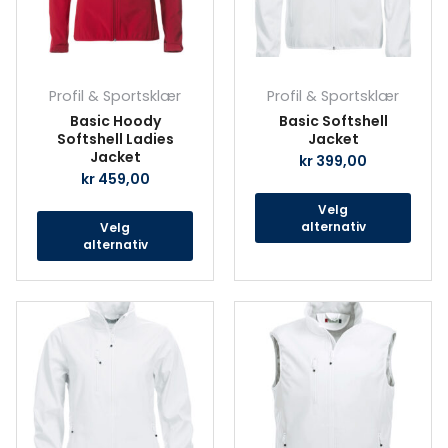
kan
kan
velges
velg
på
på
produktsiden
prod
Profil & Sportsklær
Profil & Sportsklær
Basic Hoody
Basic Softshell
Softshell Ladies
Jacket
Jacket
kr
399,00
kr
459,00
Velg
alternativ
Velg
alternativ
Dette
Det
produktet
prod
har
har
flere
fler
varianter.
vari
Alternativene
Alte