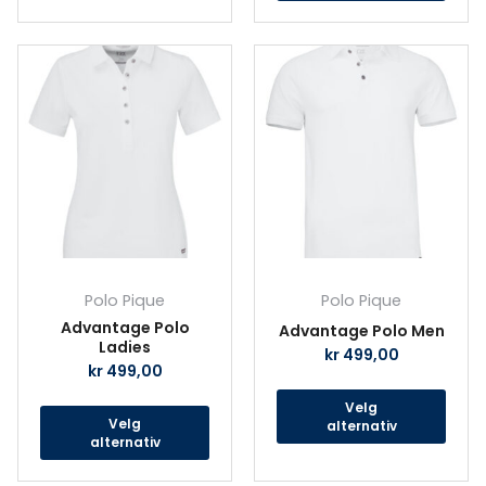
Dette
Det
produktet
prod
har
har
flere
fler
varianter.
vari
Alternativene
Alte
kan
kan
velges
velg
på
på
produktsiden
prod
Polo Pique
Polo Pique
Advantage Polo
Advantage Polo Men
Ladies
kr
499,00
kr
499,00
Velg
Velg
alternativ
alternativ