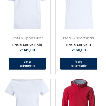
flere
fler
varianter.
vari
Alternativene
Alte
kan
kan
velges
velg
på
på
produktsiden
prod
Profil & Sportsklær
Profil & Sportsklær
Basic Active Polo
Basic Active-T
kr
149,00
kr
60,00
Velg
Velg
alternativ
alternativ
Dette
Det
produktet
prod
har
har
flere
fler
varianter.
vari