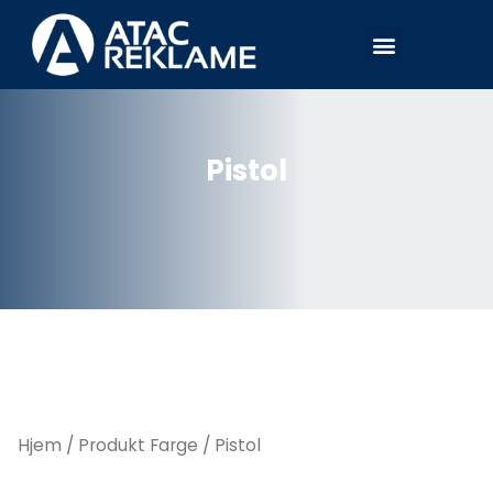
Hopp
Meny
rett
til
innholdet
Pistol
Hjem
/ Produkt Farge / Pistol