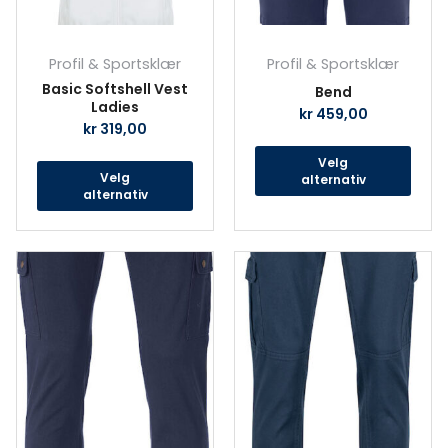
på
på
produktsiden
prod
Profil & Sportsklær
Profil & Sportsklær
Basic Softshell Vest
Bend
Ladies
kr
459,00
kr
319,00
Velg
Velg
alternativ
alternativ
Dette
Det
produktet
prod
har
har
flere
fler
varianter.
vari
Alternativene
Alte
kan
kan
velges
velg
på
på