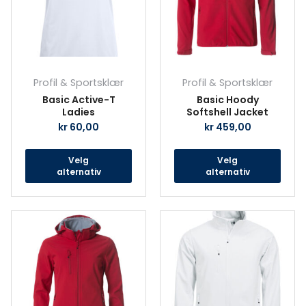
Alternativene
Alte
kan
kan
velges
velg
på
på
produktsiden
prod
Profil & Sportsklær
Profil & Sportsklær
Basic Active-T
Basic Hoody
Ladies
Softshell Jacket
kr
60,00
kr
459,00
Velg
Velg
alternativ
alternativ
Dette
Det
produktet
prod
har
har
flere
fler
varianter.
vari
Alternativene
Alte