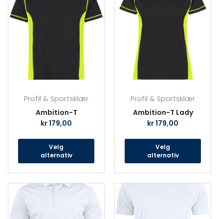
har
har
flere
fler
varianter.
vari
Alternativene
Alte
kan
kan
velges
velg
på
på
produktsiden
prod
Profil & Sportsklær
Profil & Sportsklær
Ambition-T
Ambition-T Lady
kr
179,00
kr
179,00
Velg
Velg
alternativ
alternativ
Dette
Det
produktet
prod
har
har