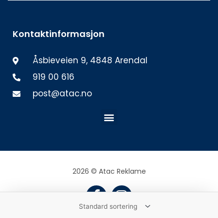
Kontaktinformasjon
Åsbieveien 9, 4848 Arendal
919 00 616
post@atac.no
Meny
2026 © Atac Reklame
F
I
a
n
c
s