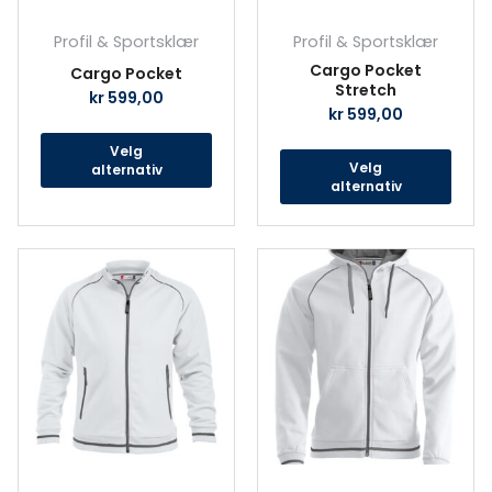
produktsiden
prod
Profil & Sportsklær
Profil & Sportsklær
Cargo Pocket
Cargo Pocket
Stretch
kr
599,00
kr
599,00
Velg
Velg
alternativ
alternativ
Dette
Det
produktet
prod
har
har
flere
fler
varianter.
vari
Alternativene
Alte
kan
kan
velges
velg
på
på
produktsiden
prod