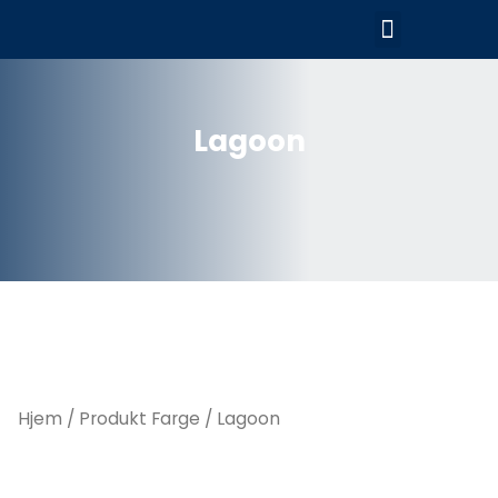
Hopp
Meny
rett
til
innholdet
Lagoon
Hjem
/ Produkt Farge / Lagoon