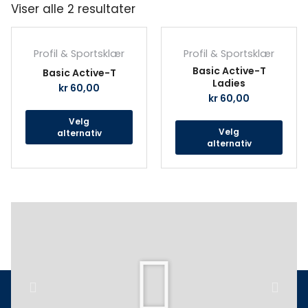
Viser alle 2 resultater
Dette
Det
produktet
prod
Profil & Sportsklær
Profil & Sportsklær
har
har
Basic Active-T
Basic Active-T
flere
fler
Ladies
kr
60,00
varianter.
vari
kr
60,00
Alternativene
Alte
Velg
kan
kan
Velg
alternativ
velges
velg
alternativ
på
på
produktsiden
prod
Play
Previous
Next