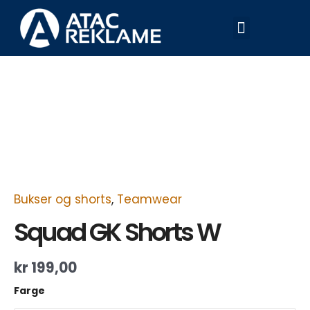
Hopp
Meny
rett
til
innholdet
Squad
GK
Shorts
W
antall
Bukser og shorts
,
Teamwear
Squad GK Shorts W
kr
199,00
Farge