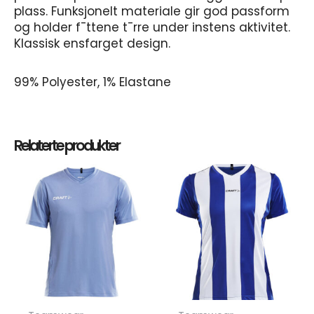
plass. Funksjonelt materiale gir god passform
og holder f¯ttene t¯rre under instens aktivitet.
Klassisk ensfarget design.
99% Polyester, 1% Elastane
Relaterte produkter
Dette
Dett
produktet
prod
har
har
flere
flere
varianter.
varia
Alternativene
Alte
kan
kan
velges
velg
på
på