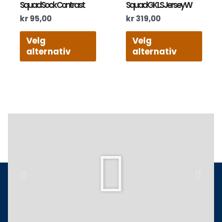
Squad Sock Contrast
Squad GK LS Jersey W
kr
95,00
kr
319,00
Velg
Velg
alternativ
alternativ
Play
Previous
Next