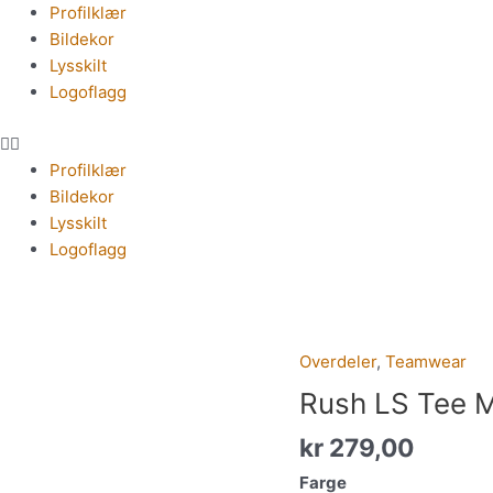
Meny
Profilklær
Bildekor
Lysskilt
Logoflagg
Profilklær
Bildekor
Lysskilt
Logoflagg
Overdeler
,
Teamwear
Rush
LS
Rush LS Tee 
Tee
kr
279,00
M
antall
Farge