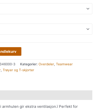
andlekurv
346000-3
Kategorier:
Overdeler
,
Teamwear
r
,
Trøyer og T-skjorter
i armhulen gir ekstra ventilasjon.ï Perfekt for