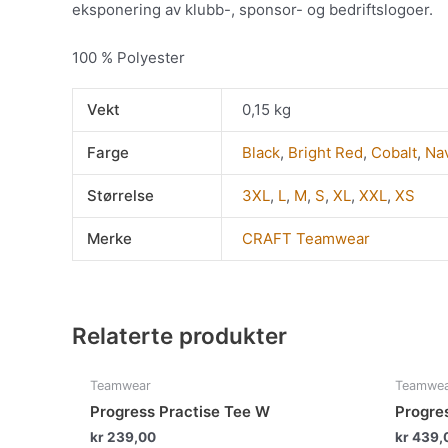
eksponering av klubb-, sponsor- og bedriftslogoer.
100 % Polyester
Vekt
0,15 kg
Farge
Black
,
Bright Red
,
Cobalt
,
Na
Størrelse
3XL
,
L
,
M
,
S
,
XL
,
XXL
,
XS
Merke
CRAFT Teamwear
Relaterte produkter
Dette
Teamwear
Teamwe
produktet
Progress Practise Tee W
Progre
har
kr
239,00
kr
439,