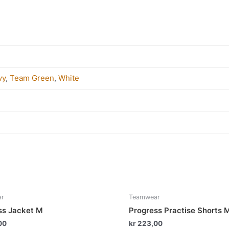
vy
,
Team Green
,
White
Dette
Det
ar
Teamwear
produktet
pro
ss Jacket M
Progress Practise Shorts 
har
har
00
kr
223,00