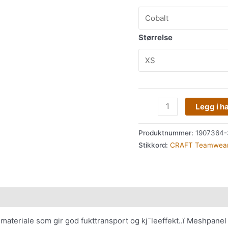
Størrelse
Legg i h
Produktnummer:
1907364-
Stikkord:
CRAFT Teamwea
 materiale som gir god fukttransport og kj¯leeffekt..ï Meshpanel 