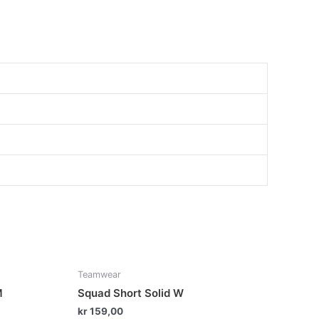
te
Dette
Teamwear
duktet
produktet
M
Squad Short Solid W
har
kr
159,00