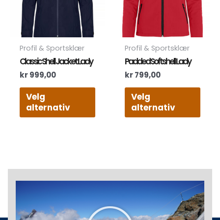
Alternativene
Alte
kan
kan
velges
velg
på
på
produktsiden
prod
Profil & Sportsklær
Profil & Sportsklær
Classic Shell Jacket Lady
Padded Softshell Lady
kr
999,00
kr
799,00
Velg
Velg
alternativ
alternativ
Play