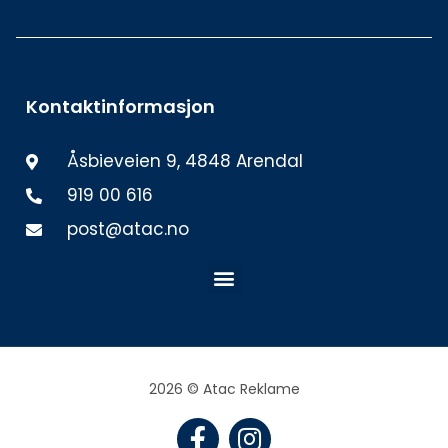
Kontaktinformasjon
Åsbieveien 9, 4848 Arendal
919 00 616
post@atac.no
Meny
2026 © Atac Reklame
F
I