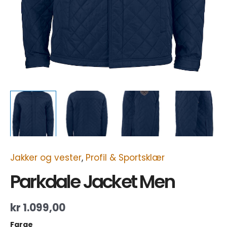
Jakker og vester
,
Profil & Sportsklær
Parkdale Jacket Men
kr
1.099,00
Farge