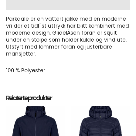
Tilleggsinformasjon
Parkdale er en vattert jakke med en moderne
vri der et tidl¯st uttrykk har blitt kombinert med
moderne design. GlidelÂsen foran er skjult
under en stolpe som holder kulde og vind ute.
Utstyrt med lommer foran og justerbare
mansjetter.
100 % Polyester
Relaterte produkter
Dette
Dett
produktet
prod
har
har
flere
flere