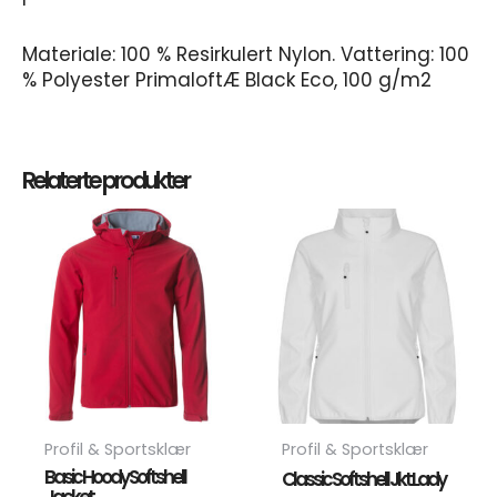
Materiale: 100 % Resirkulert Nylon. Vattering: 100
% Polyester PrimaloftÆ Black Eco, 100 g/m2
Relaterte produkter
Dette
Dett
produktet
prod
har
har
flere
flere
varianter.
varia
Alternativene
Alte
kan
kan
velges
velg
på
på
produktsiden
prod
Profil & Sportsklær
Profil & Sportsklær
Basic Hoody Softshell
Classic Softshell Jkt Lady