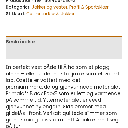
Produktnummer:
351455-580-3
Kategorier:
Jakker og vester
,
Profil & Sportsklær
Stikkord:
Cutterandbuck
,
Jakker
Beskrivelse
Tilleggsinformasjon
En perfekt vest bÂde til Â ha som et plagg
alene – eller under en skalljakke som et varmt
lag. Ozette er vattert med det
premiummerkede og gjenvunnede materialet
Primaloft Black EcoÆ som er lett og varmende
pÂ samme tid. Yttermaterialet er vevd i
gjenvunnet nylongarn. Sidelommer med
glidelÂs i front. Verikalt quiltede s¯mmer som
gir en smidig passform. Lett Â pakke med seg
pÂ tur!