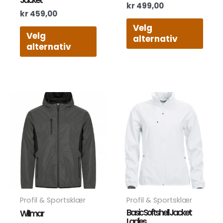
Jacket
kr
499,00
kr
459,00
Velg
Velg
alternativ
alternativ
Dette
Dett
produktet
prod
har
har
flere
flere
varianter.
varia
Alternativene
Alte
kan
kan
velges
velg
på
på
produktsiden
prod
Profil & Sportsklær
Profil & Sportsklær
Basic Softshell Jacket
Willmar
Ladies