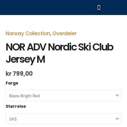
Hopp
Meny
rett
til
NOR
innholdet
ADV
Nordic
Ski
Norway Collection
,
Overdeler
Club
NOR ADV Nordic Ski Club
Jersey
M
antall
Jersey M
kr
799,00
Farge
Størrelse