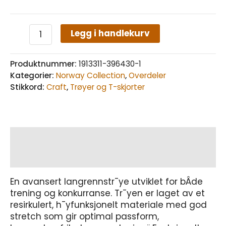
Legg i handlekurv
Produktnummer:
1913311-396430-1
Kategorier:
Norway Collection
,
Overdeler
Stikkord:
Craft
,
Trøyer og T-skjorter
Beskrivelse
Tilleggsinformasjon
En avansert langrennstr¯ye utviklet for bÂde
trening og konkurranse. Tr¯yen er laget av et
resirkulert, h¯yfunksjonelt materiale med god
stretch som gir optimal passform,