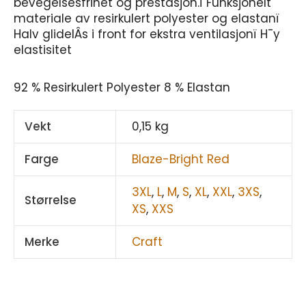
bevegelsesfrihet og prestasjon.ï Funksjonelt
materiale av resirkulert polyester og elastanï
Halv glidelÂs i front for ekstra ventilasjonï H¯y
elastisitet
92 % Resirkulert Polyester 8 % Elastan
Vekt
0,15 kg
Farge
Blaze-Bright Red
3XL
,
L
,
M
,
S
,
XL
,
XXL
,
3XS
,
Størrelse
XS
,
XXS
Merke
Craft