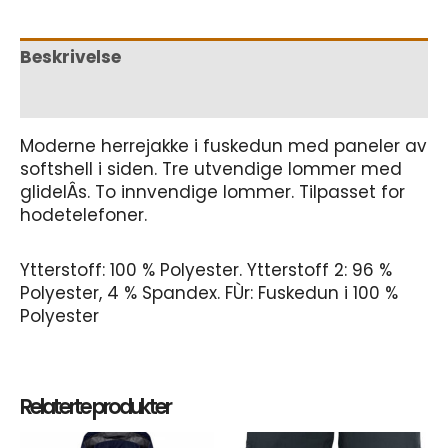
Beskrivelse
Tilleggsinformasjon
Moderne herrejakke i fuskedun med paneler av
softshell i siden. Tre utvendige lommer med
glidelÂs. To innvendige lommer. Tilpasset for
hodetelefoner.
Ytterstoff: 100 % Polyester. Ytterstoff 2: 96 %
Polyester, 4 % Spandex. FÙr: Fuskedun i 100 %
Polyester
Relaterte produkter
Dette
Dett