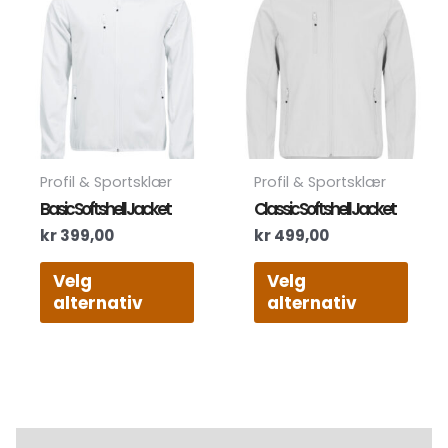
har
har
flere
flere
varianter.
varia
Alternativene
Alte
kan
kan
velges
velg
på
på
produktsiden
prod
Profil & Sportsklær
Profil & Sportsklær
Basic Softshell Jacket
Classic Softshell Jacket
kr
399,00
kr
499,00
Velg
Velg
alternativ
alternativ