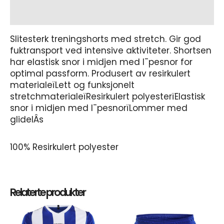
Tilleggsinformasjon
Slitesterk treningshorts med stretch. Gir god
fuktransport ved intensive aktiviteter. Shortsen
har elastisk snor i midjen med l¯pesnor for
optimal passform. Produsert av resirkulert
materialeïLett og funksjonelt
stretchmaterialeïResirkulert polyesterïElastisk
snor i midjen med l¯pesnorïLommer med
glidelÂs
100% Resirkulert polyester
Relaterte produkter
Dette
Dett
produktet
prod