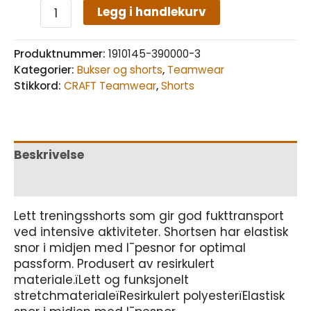
Legg i handlekurv
Produktnummer:
1910145-390000-3
Kategorier:
Bukser og shorts
,
Teamwear
Stikkord:
CRAFT Teamwear
,
Shorts
Beskrivelse
Tilleggsinformasjon
Lett treningsshorts som gir god fukttransport
ved intensive aktiviteter. Shortsen har elastisk
snor i midjen med l¯pesnor for optimal
passform. Produsert av resirkulert
materiale.ïLett og funksjonelt
stretchmaterialeïResirkulert polyesterïElastisk