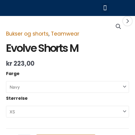
Hopp
Meny
rett
til
Evolve
innholdet
Shorts
M
Bukser og shorts
,
Teamwear
antall
Evolve Shorts M
kr
223,00
Farge
Størrelse