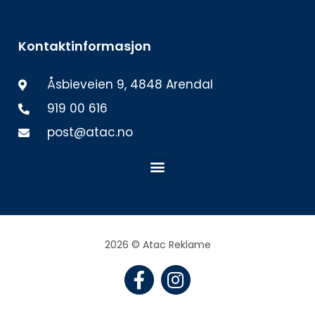
Kontaktinformasjon
Åsbieveien 9, 4848 Arendal
919 00 616
post@atac.no
Meny
2026 © Atac Reklame
F
I
a
n
c
s