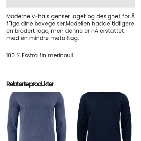
Tilleggsinformasjon
Moderne v-hals genser laget og designet for Â
f¯lge dine bevegelser.Modellen hadde tidligere
en brodert logo, men denne er nÂ erstattet
med en mindre metalltag.
100 % Ekstra fin merinoull
Relaterte produkter
Dette
Dett
produktet
prod
har
har
flere
flere
varianter.
varia
Alternativene
Alte
kan
kan