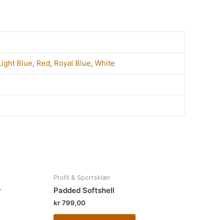
Light Blue
,
Red
,
Royal Blue
,
White
te
Dette
Profil & Sportsklær
duktet
produktet
y
Padded Softshell
har
kr
799,00
e
flere