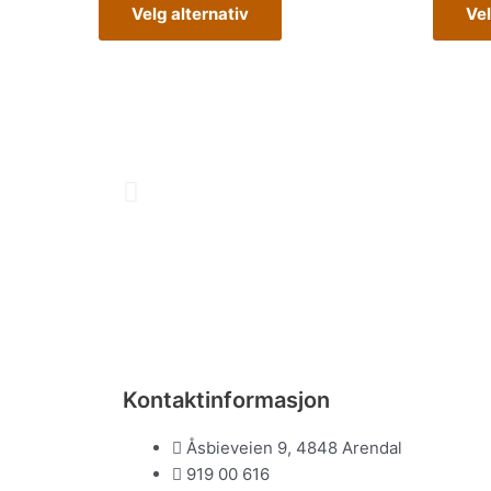
varianter.
Velg alternativ
Vel
Alternativene
kan
velges
på
produktsiden
Previous
Kontaktinformasjon
Åsbieveien 9, 4848 Arendal
919 00 616