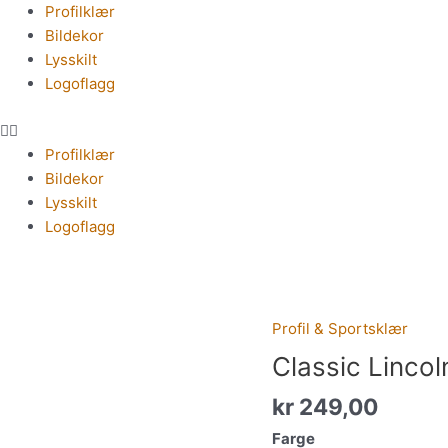
Meny
Profilklær
Bildekor
Lysskilt
Logoflagg
Profilklær
Bildekor
Lysskilt
Logoflagg
Profil & Sportsklær
Classic
Lincoln
Classic Lincol
L/S
kr
249,00
antall
Farge