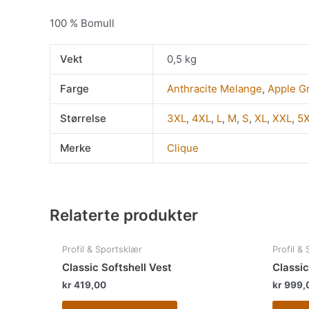
100 % Bomull
Vekt
0,5 kg
Farge
Anthracite Melange
,
Apple G
Størrelse
3XL
,
4XL
,
L
,
M
,
S
,
XL
,
XXL
,
5
Merke
Clique
Relaterte produkter
Dette
Profil & Sportsklær
Profil &
produktet
Classic Softshell Vest
Classic
har
kr
419,00
kr
999,
flere