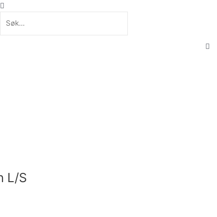
Søk
Søk
C
th
se
bo
n L/S