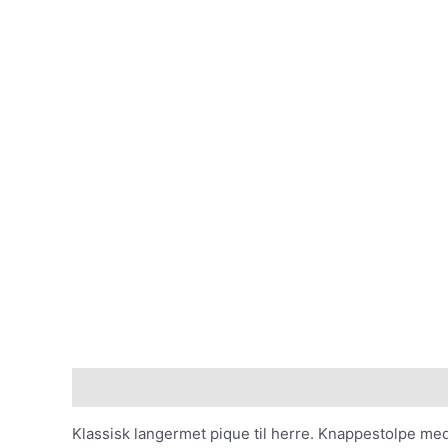
Beskrivelse
Tilleggsinformasjon
Klassisk langermet pique til herre. Knappestolpe med 