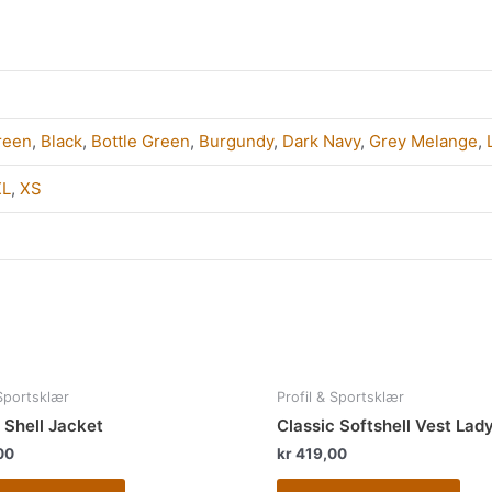
reen
,
Black
,
Bottle Green
,
Burgundy
,
Dark Navy
,
Grey Melange
,
XL
,
XS
Dette
Det
 Sportsklær
Profil & Sportsklær
produktet
pro
 Shell Jacket
Classic Softshell Vest Lad
har
har
00
kr
419,00
flere
fler