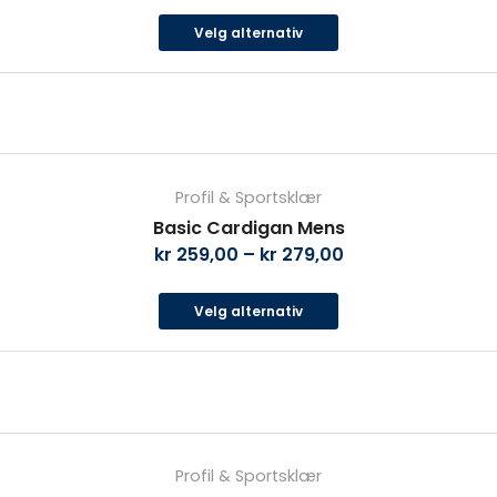
Alternativene
Velg alternativ
kan
velges
på
produktsiden
Dette
produktet
Profil & Sportsklær
har
Basic Cardigan Mens
flere
kr
259,00
–
kr
279,00
varianter.
Alternativene
Velg alternativ
kan
velges
på
produktsiden
Dette
produktet
Profil & Sportsklær
har