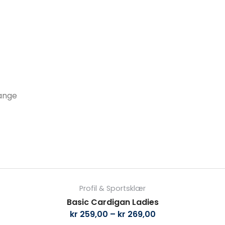
lange
Dette
produktet
Profil & Sportsklær
har
Basic Cardigan Ladies
flere
kr
259,00
–
kr
269,00
varianter.