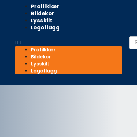
Meny
Profilklær
Bildekor
Lysskilt
Logoflagg
Sø
Profilklær
Bildekor
Lysskilt
Logoflagg