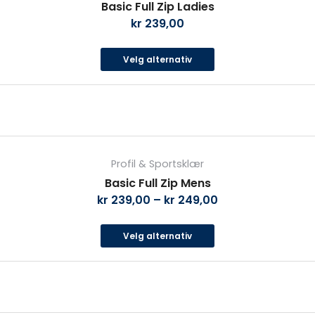
Basic Full Zip Ladies
flere
kr
239,00
varianter.
Alternativene
Velg alternativ
kan
velges
på
produktsiden
Dette
produktet
Profil & Sportsklær
har
Basic Full Zip Mens
flere
kr
239,00
–
kr
249,00
varianter.
Alternativene
Velg alternativ
kan
velges
på
produktsiden