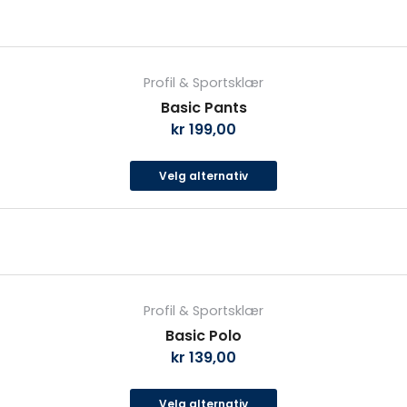
produktsiden
Dette
produktet
Profil & Sportsklær
har
Basic Pants
flere
kr
199,00
varianter.
Alternativene
Velg alternativ
kan
velges
på
produktsiden
Dette
produktet
Profil & Sportsklær
har
Basic Polo
flere
kr
139,00
varianter.
Alternativene
Velg alternativ