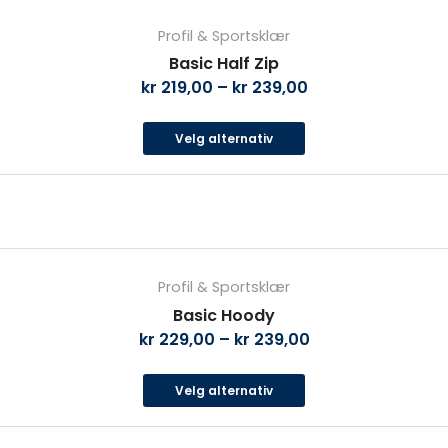
Dette
produktet
Profil & Sportsklær
har
Basic Half Zip
flere
kr
219,00
–
kr
239,00
varianter.
Alternativene
Velg alternativ
kan
velges
på
produktsiden
Dette
produktet
Profil & Sportsklær
har
Basic Hoody
flere
kr
229,00
–
kr
239,00
varianter.
Alternativene
Velg alternativ
kan
velges
på