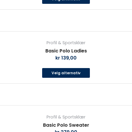
kan
velges
på
produktsiden
Dette
produktet
Profil & Sportsklær
har
Basic Polo Ladies
flere
kr
139,00
varianter.
Alternativene
Velg alternativ
kan
velges
på
produktsiden
Dette
produktet
Profil & Sportsklær
har
Basic Polo Sweater
flere