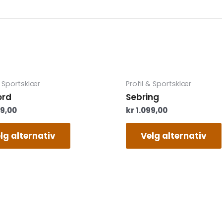
Dette
& Sportsklær
Profil & Sportsklær
produktet
ord
Sebring
har
99,00
kr
1.099,00
flere
varianter.
Alternativene
lg alternativ
Velg alternativ
kan
velges
på
produktsiden
Play