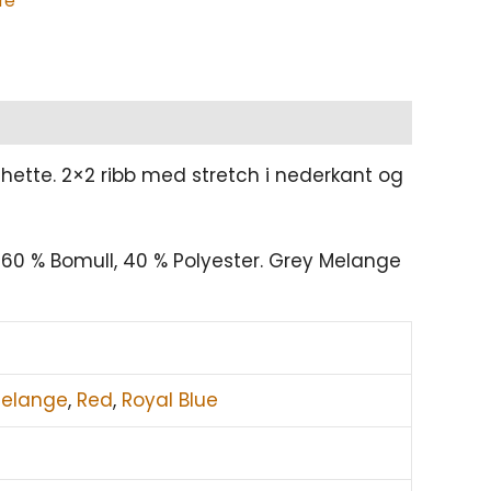
re
ette. 2×2 ribb med stretch i nederkant og
 60 % Bomull, 40 % Polyester. Grey Melange
Melange
,
Red
,
Royal Blue