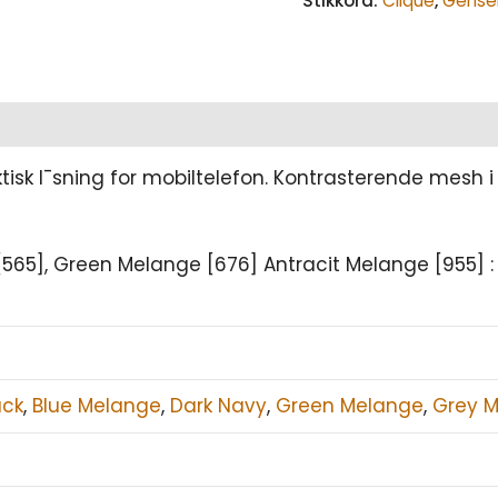
Stikkord:
Clique
,
Gense
 l¯sning for mobiltelefon. Kontrasterende mesh i h
 [565], Green Melange [676] Antracit Melange [955] :
ack
,
Blue Melange
,
Dark Navy
,
Green Melange
,
Grey 