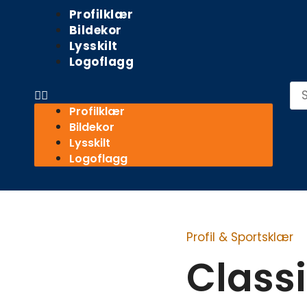
Meny
Profilklær
Bildekor
Lysskilt
Logoflagg
Sø
Profilklær
Bildekor
Lysskilt
Logoflagg
Profil & Sportsklær
Classic
Hoody
Class
Ladies
antall