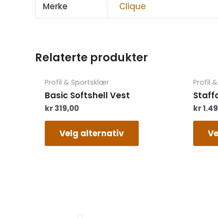
Merke
Clique
Relaterte produkter
Dette
Profil & Sportsklær
Profil 
produktet
Basic Softshell Vest
Staff
har
kr
319,00
kr
1.4
flere
varianter.
Alternativene
Velg alternativ
Ve
kan
velges
på
produktsiden
Previous