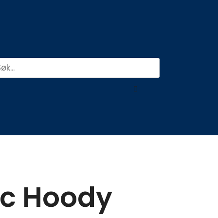
k
Søk
Close
this
search
box.
ic Hoody