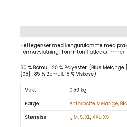
Beskrivelse
Tilleggsinformasjon
Hettegenser med kengurulomme med praktisk
i ermavslutning. Ton-i-ton flatlocks¯mmer.
80 % Bomull, 20 % Polyester. (Blue Melange
[95] : 85 % Bomull, 15 % Viskose)
Vekt
0,59 kg
Farge
Anthracite Melange
,
Bl
Størrelse
L
,
M
,
S
,
XL
,
XXL
,
XS