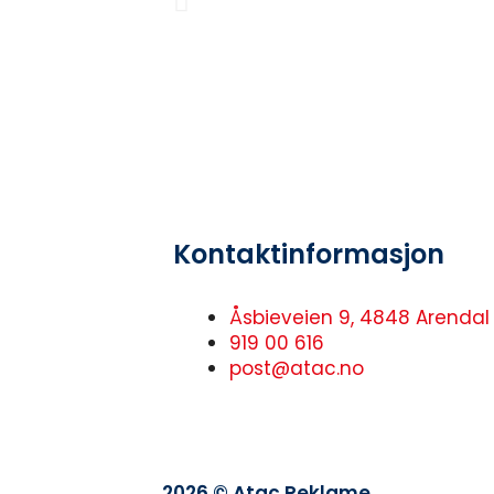
Kontaktinformasjon
Åsbieveien 9, 4848 Arendal
919 00 616
post@atac.no
2026 © Atac Reklame