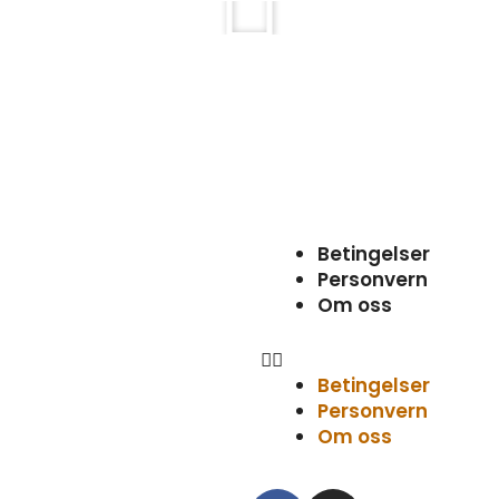
Atac Reklame AS leverer d
Gjennom mange år har vi h
kunder med bildekor, skilt
flaggstenger og mye me
Meny
Betingelser
Personvern
Om oss
Betingelser
Personvern
Om oss