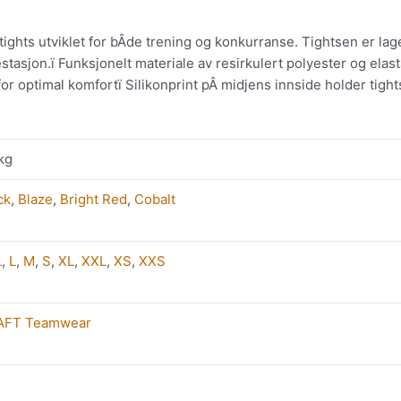
ghts utviklet for bÂde trening og konkurranse. Tightsen er lage
stasjon.ï Funksjonelt materiale av resirkulert polyester og elast
for optimal komfortï Silikonprint pÂ midjens innside holder tigh
 kg
ck
,
Blaze
,
Bright Red
,
Cobalt
L
,
L
,
M
,
S
,
XL
,
XXL
,
XS
,
XXS
AFT Teamwear
Dette