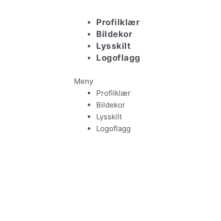
Hopp
rett
Profilklær
til
Bildekor
innholdet
Lysskilt
Logoflagg
Meny
Profilklær
Bildekor
Lysskilt
Logoflagg