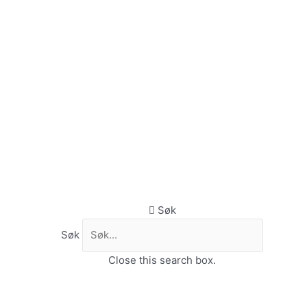
Adv
Nordic
Ski
Club
Tights
M
antall
Søk
Søk
Close this search box.