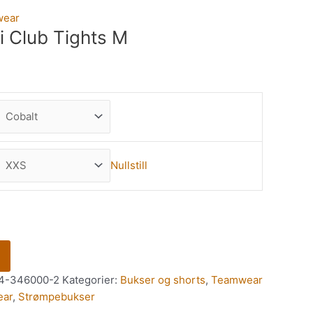
wear
i Club Tights M
Nullstill
4-346000-2
Kategorier:
Bukser og shorts
,
Teamwear
ar
,
Strømpebukser