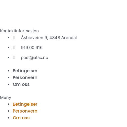
Atac Reklame AS leverer det meste innenfor profilering. Gjennom 
Kontaktinformasjon
Åsbieveien 9, 4848 Arendal
919 00 616
post@atac.no
Betingelser
Personvern
Om oss
Meny
Betingelser
Personvern
Om oss