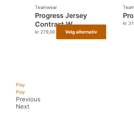
produktet
Teamwear
Team
Progress Jersey
har
Pro
flere
Contrast W
kr
31
varianter.
kr
279,00
Velg alternativ
Alternativen
kan
velges
på
produktsiden
Play
Play
Previous
Next