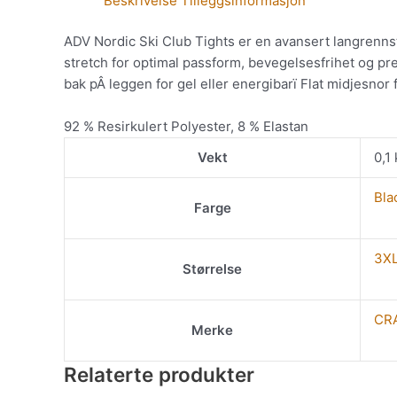
Beskrivelse
Tilleggsinformasjon
ADV Nordic Ski Club Tights er en avansert langrennsti
stretch for optimal passform, bevegelsesfrihet og pre
bak pÂ leggen for gel eller energibarï Flat midjesnor 
92 % Resirkulert Polyester, 8 % Elastan
Vekt
0,1
Bla
Farge
3X
Størrelse
CR
Merke
Relaterte produkter
Dette