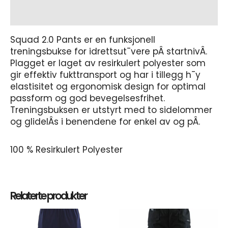
Tilleggsinformasjon
Squad 2.0 Pants er en funksjonell
treningsbukse for idrettsut¯vere pÂ startnivÂ.
Plagget er laget av resirkulert polyester som
gir effektiv fukttransport og har i tillegg h¯y
elastisitet og ergonomisk design for optimal
passform og god bevegelsesfrihet.
Treningsbuksen er utstyrt med to sidelommer
og glidelÂs i benendene for enkel av og pÂ.
100 % Resirkulert Polyester
Relaterte produkter
Dette
Dett
produktet
prod