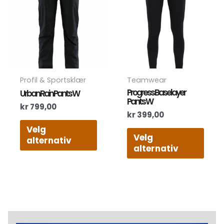
flere
flere
varianter.
varia
Alternativene
Alte
kan
kan
velges
velg
på
på
produktsiden
prod
Profil & Sportsklær
Teamwear
Progress Baselayer
Urban Rain Pants W
Pants W
kr
799,00
kr
399,00
Velg
Velg
alternativ
alternativ