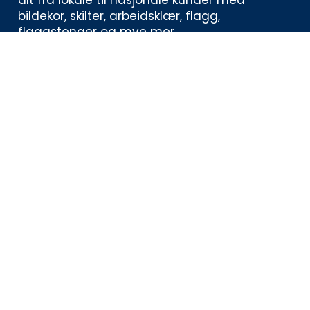
bildekor, skilter, arbeidsklær, flagg, 
flaggstenger og mye mer. 
Kontaktinformasjon
Åsbieveien 9, 4848 Arendal
919 00 616
post@atac.no
Meny