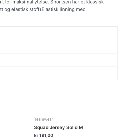
rt for maksimal ytelse. Shortsen har et klassisk
 og elastisk stoffïElastisk linning med
te
Dette
Teamwear
duktet
produktet
Squad Jersey Solid M
har
kr
191,00
e
flere