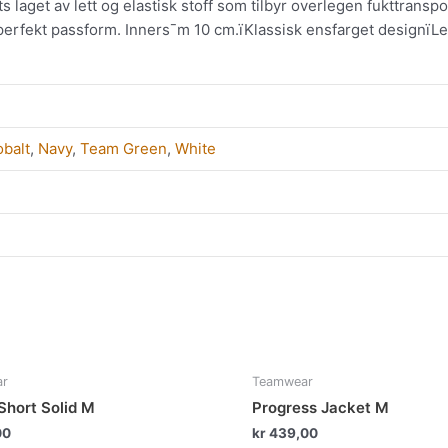
laget av lett og elastisk stoff som tilbyr overlegen fukttranspo
perfekt passform. Inners¯m 10 cm.ïKlassisk ensfarget designïLett
balt
,
Navy
,
Team Green
,
White
Dette
Det
ar
Teamwear
produktet
pro
Short Solid M
Progress Jacket M
har
har
00
kr
439,00
flere
fler