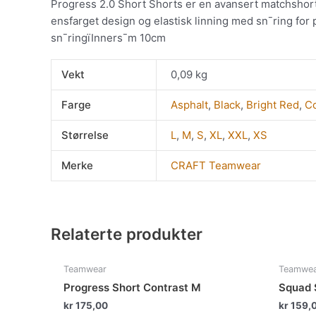
Progress 2.0 Short Shorts er en avansert matchshorts 
ensfarget design og elastisk linning med sn¯ring for 
sn¯ringïInners¯m 10cm
Vekt
0,09 kg
Farge
Asphalt
,
Black
,
Bright Red
,
Co
Størrelse
L
,
M
,
S
,
XL
,
XXL
,
XS
Merke
CRAFT Teamwear
Relaterte produkter
Dette
Teamwear
Teamwe
produktet
Progress Short Contrast M
Squad 
har
kr
175,00
kr
159,
flere