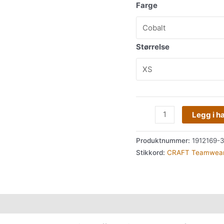
Farge
Størrelse
Legg i h
Produktnummer:
1912169-
Stikkord:
CRAFT Teamwea