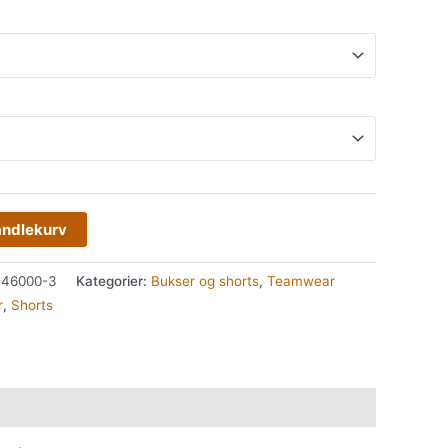
andlekurv
346000-3
Kategorier:
Bukser og shorts
,
Teamwear
r
,
Shorts