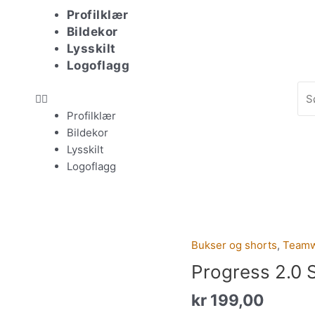
Meny
Profilklær
Bildekor
Lysskilt
Logoflagg
Sø
Profilklær
Bildekor
Lysskilt
Logoflagg
Bukser og shorts
,
Team
Progress
2.0
Progress 2.0 
Shorts
kr
199,00
W
antall