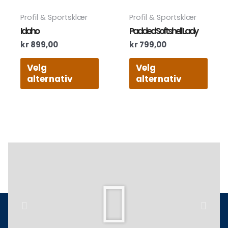
Dette
Dett
Profil & Sportsklær
Profil & Sportsklær
produktet
prod
Idaho
Padded Softshell Lady
har
har
kr
899,00
kr
799,00
flere
flere
varianter.
varia
Velg
Velg
Alternativene
Alte
alternativ
alternativ
kan
kan
velges
velg
på
på
produktsiden
prod
Play
Previous
Next