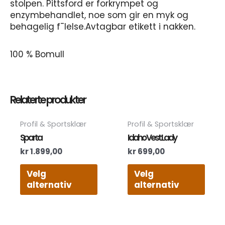
stolpen. Pittsford er forkrympet og
enzymbehandlet, noe som gir en myk og
behagelig f¯lelse.Avtagbar etikett i nakken.
100 % Bomull
Relaterte produkter
Dette
Dett
Profil & Sportsklær
Profil & Sportsklær
produktet
prod
Sparta
Idaho Vest Lady
har
har
kr
1.899,00
kr
699,00
flere
flere
varianter.
varia
Velg
Velg
Alternativene
Alte
alternativ
alternativ
kan
kan
velges
velg
på
på
produktsiden
prod