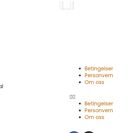
Atac Reklame AS leverer d
Gjennom mange år har vi h
kunder med bildekor, skilt
flaggstenger og mye me
Meny
Betingelser
Personvern
Om oss
al
Betingelser
Personvern
Om oss