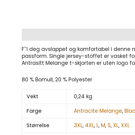
Beskrivelse
Tilleggsinformasjon
F¯l deg avslappet og komfortabel i denne 
passform. Single jersey-stoffet er vasket f
Antrasitt Melange t-skjorten er uten logo for
80 % Bomull, 20 % Polyester
Vekt
0,24 kg
Farge
Antracite Melange
,
Bla
Størrelse
3XL
,
4XL
,
L
,
M
,
S
,
XL
,
XXL