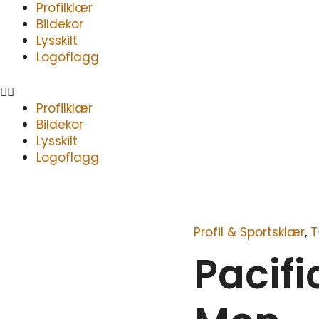
Meny
Profilklær
Bildekor
Lysskilt
Logoflagg
Profilklær
Bildekor
Lysskilt
Logoflagg
Profil & Sportsklær
,
T
Pacific
City
Pacifi
Tee
Men
antall