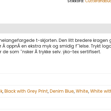
Stikkord:
Cutterandbu
melangefargede t-skjorten. Den litt bredere kragen
or Â oppnÂ en ekstra myk og smidig f¯lelse. Trykt l
 de som ¯nsker Â trykke selv. ÿko-tex sertifisert.
ck
,
Black with Grey Print
,
Denim Blue
,
White
,
White wit