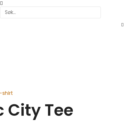
Søk
Søk
C
th
s
bo
-shirt
c City Tee