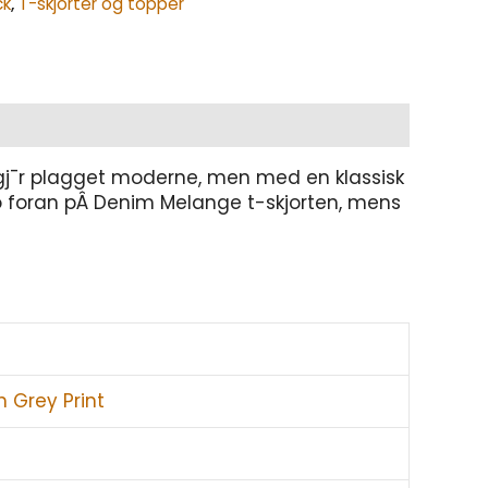
ck
,
T-skjorter og topper
 gj¯r plagget moderne, men med en klassisk
ogo foran pÂ Denim Melange t-skjorten, mens
h Grey Print