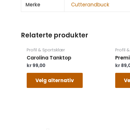
Merke
Cutterandbuck
Relaterte produkter
Dette
Profil & Sportsklær
Profil 
produktet
Carolina Tanktop
Premi
har
kr
99,00
kr
89,
flere
varianter.
Alternativene
Velg alternativ
Ve
kan
velges
på
produktsiden