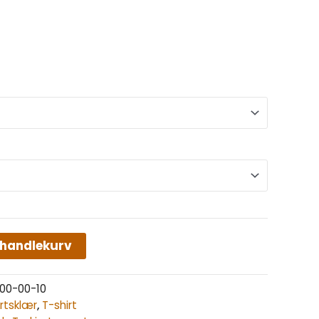
 handlekurv
00-00-10
ortsklær
,
T-shirt