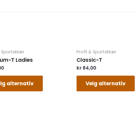
Dette
& Sportsklær
Profil & Sportsklær
produktet
um-T Ladies
Classic-T
har
00
kr
84,00
flere
varianter.
Alternativene
lg alternativ
Velg alternativ
kan
velges
på
produktsiden
Play