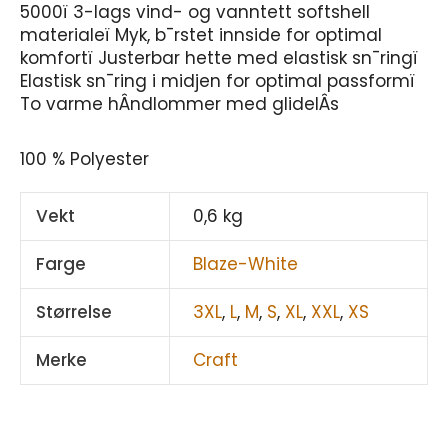
5000ï 3-lags vind- og vanntett softshell
materialeï Myk, b¯rstet innside for optimal
komfortï Justerbar hette med elastisk sn¯ringï
Elastisk sn¯ring i midjen for optimal passformï
To varme hÂndlommer med glidelÂs
100 % Polyester
Vekt
0,6 kg
Farge
Blaze-White
Størrelse
3XL
,
L
,
M
,
S
,
XL
,
XXL
,
XS
Merke
Craft