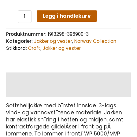
Legg i handlekurv
Produktnummer:
1913298-396900-3
Kategorier:
Jakker og vester
,
Norway Collection
Stikkord:
Craft
,
Jakker og vester
Beskrivelse
Tilleggsinformasjon
Softshelljakke med b¯rstet innside. 3-lags
vind- og vannavst¯tende materiale. Jakken
har elastisk sn¯ring i hetten og midjen, samt
kontrastfargede glidelÂser i front og pÂ
lommene. To lommer i front.ï WP 5000/MVP