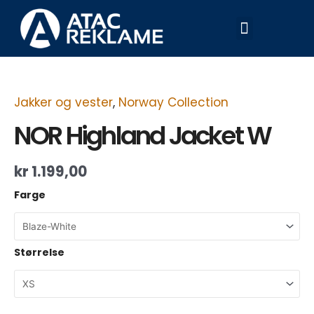
Hopp
Meny
rett
til
innholdet
NOR
Highland
Jacket
W
Jakker og vester
,
Norway Collection
antall
NOR Highland Jacket W
kr
1.199,00
Farge
Størrelse