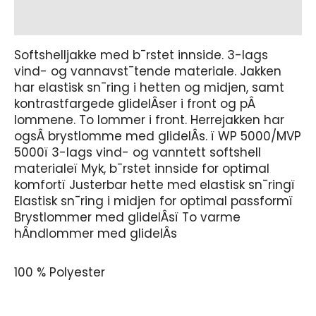
Tilleggsinformasjon
Softshelljakke med b¯rstet innside. 3-lags
vind- og vannavst¯tende materiale. Jakken
har elastisk sn¯ring i hetten og midjen, samt
kontrastfargede glidelÂser i front og pÂ
lommene. To lommer i front. Herrejakken har
ogsÂ brystlomme med glidelÂs. ï WP 5000/MVP
5000ï 3-lags vind- og vanntett softshell
materialeï Myk, b¯rstet innside for optimal
komfortï Justerbar hette med elastisk sn¯ringï
Elastisk sn¯ring i midjen for optimal passformï
Brystlommer med glidelÂsï To varme
hÂndlommer med glidelÂs
100 % Polyester