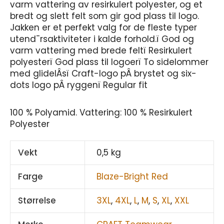
varm vattering av resirkulert polyester, og et
bredt og slett felt som gir god plass til logo.
Jakken er et perfekt valg for de fleste typer
utend¯rsaktiviteter i kalde forhold.ï God og
varm vattering med brede feltï Resirkulert
polyesterï God plass til logoerï To sidelommer
med glidelÂsï Craft-logo pÂ brystet og six-
dots logo pÂ ryggenï Regular fit
100 % Polyamid. Vattering: 100 % Resirkulert
Polyester
Vekt
0,5 kg
Farge
Blaze-Bright Red
Størrelse
3XL
,
4XL
,
L
,
M
,
S
,
XL
,
XXL