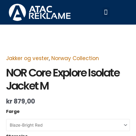
Hopp
Meny
rett
til
innholdet
NOR
Core
Explore
Isolate
Jacket
M
Jakker og vester
,
Norway Collection
antall
NOR Core Explore Isolate
Jacket M
kr
879,00
Farge