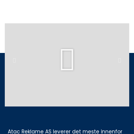
på
på
produktsiden
prod
Play
Previous
Next
Atac Reklame AS leverer det meste innenfor 