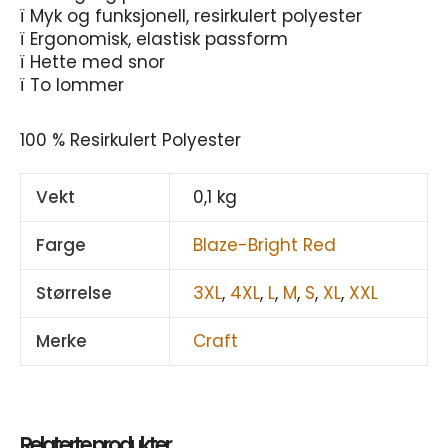
ï Myk og funksjonell, resirkulert polyester
ï Ergonomisk, elastisk passform
ï Hette med snor
ï To lommer
100 % Resirkulert Polyester
Vekt
0,1 kg
Farge
Blaze-Bright Red
Størrelse
3XL
,
4XL
,
L
,
M
,
S
,
XL
,
XXL
Merke
Craft
Relaterte produkter