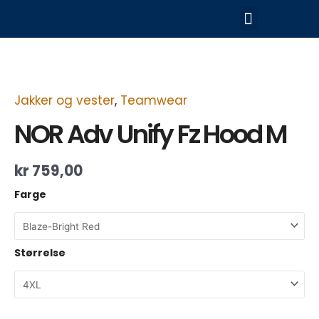
Hopp
Meny
rett
til
NOR
innholdet
Adv
Unify
Fz
Hood
Jakker og vester
,
Teamwear
M
antall
NOR Adv Unify Fz Hood M
kr
759,00
Farge
Størrelse