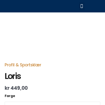
Hopp
Meny
rett
til
Loris
innholdet
antall
Profil & Sportsklær
Loris
kr
449,00
Farge