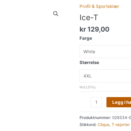
Profil & Sportsklær
Ice-
T
Ice-T
antall
kr
129,00
Farge
Størrelse
NULLSTILL
Legg i h
Produktnummer:
029334-0
Stikkord:
Clique
,
T-skjorter