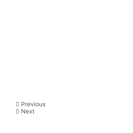
velges
på
produktsiden
Previous
Next