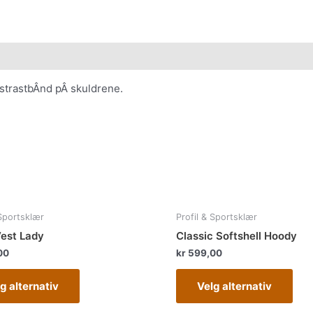
strastbÂnd pÂ skuldrene.
Dette
Det
 Sportsklær
Profil & Sportsklær
produktet
pro
Vest Lady
Classic Softshell Hoody
har
har
00
kr
599,00
flere
fler
varianter.
vari
g alternativ
Velg alternativ
Alternativene
Alte
kan
kan