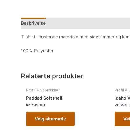
Beskrivelse
Tilleggsinformasjon
T-shirt i pustende materiale med sides¯mmer og kon
100 % Polyester
Relaterte produkter
Dette
Profil & Sportsklær
Profil &
produktet
Padded Softshell
Idaho 
har
kr
799,00
kr
699,
flere
varianter.
Velg alternativ
Vel
Alternativene
kan