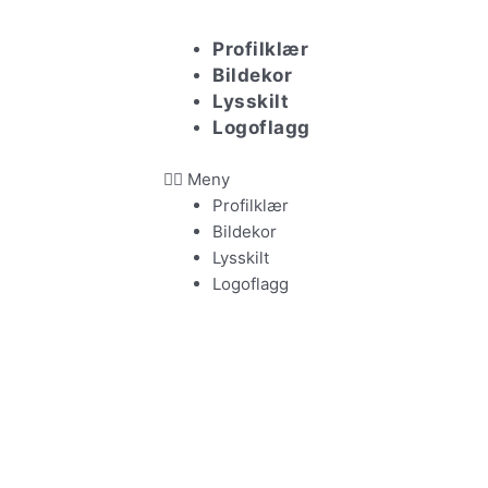
Hopp
rett
Profilklær
til
Bildekor
innholdet
Lysskilt
Logoflagg
Meny
Profilklær
Bildekor
Lysskilt
Logoflagg