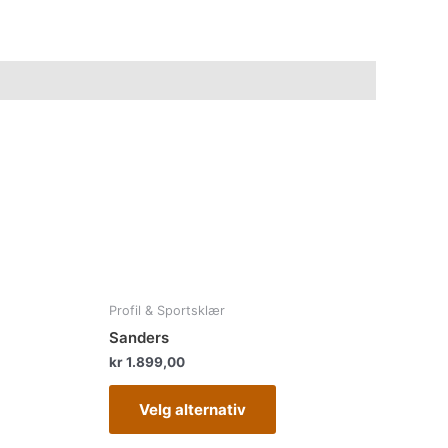
te
Dette
Profil & Sportsklær
duktet
produktet
Sanders
har
kr
1.899,00
e
flere
anter.
varianter.
Velg alternativ
rnativene
Alternativene
kan