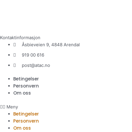
Atac Reklame AS leverer det meste innenfor profilering. Gjennom 
Kontaktinformasjon
Åsbieveien 9, 4848 Arendal
919 00 616
post@atac.no
Betingelser
Personvern
Om oss
Meny
Betingelser
Personvern
Om oss