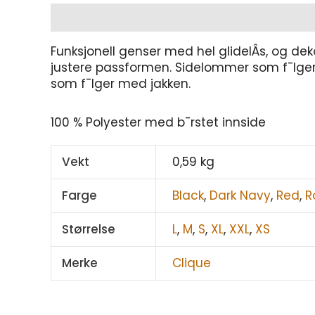
Beskrivelse
Tilleggsinformasjon
Funksjonell genser med hel glidelÂs, og deko
justere passformen. Sidelommer som f¯lger s¯
som f¯lger med jakken.
100 % Polyester med b¯rstet innside
Vekt
0,59 kg
Farge
Black
,
Dark Navy
,
Red
,
R
Størrelse
L
,
M
,
S
,
XL
,
XXL
,
XS
Merke
Clique