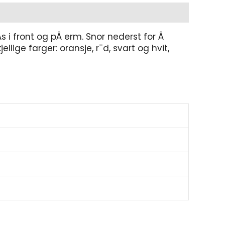
s i front og pÂ erm. Snor nederst for Â
lige farger: oransje, r¯d, svart og hvit,