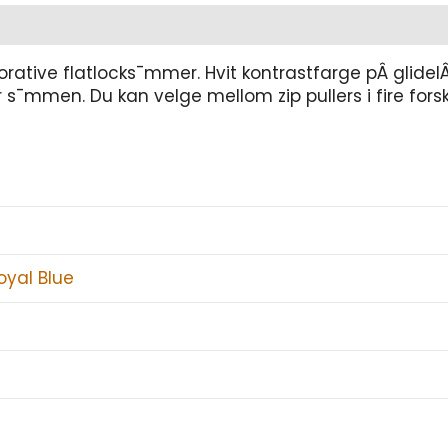
rative flatlocks¯mmer. Hvit kontrastfarge pÂ glidelÂ
mmen. Du kan velge mellom zip pullers i fire forskjel
oyal Blue