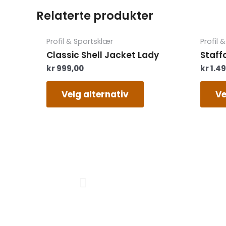
Relaterte produkter
Dette
Profil & Sportsklær
Profil 
produktet
Classic Shell Jacket Lady
Staff
har
kr
999,00
kr
1.4
flere
varianter.
Alternativene
Velg alternativ
Ve
kan
velges
på
produktsiden
Previous