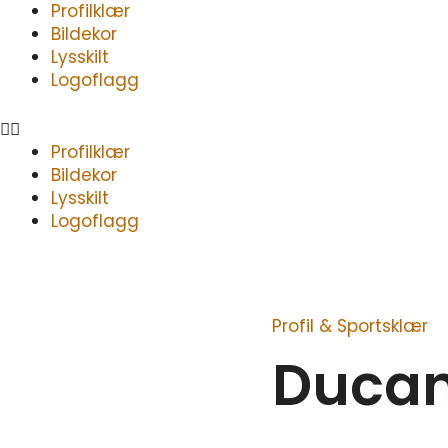
Meny
Profilklær
Bildekor
Lysskilt
Logoflagg
Profilklær
Bildekor
Lysskilt
Logoflagg
Profil & Sportsklær
Ducan
antall
Duca