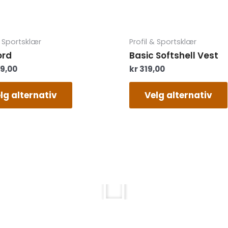
Dette
& Sportsklær
Profil & Sportsklær
produktet
ord
Basic Softshell Vest
har
99,00
kr
319,00
flere
varianter.
Alternativene
lg alternativ
Velg alternativ
kan
velges
på
produktsiden
Play
Atac Reklame AS leverer d
Gjennom mange år har vi h