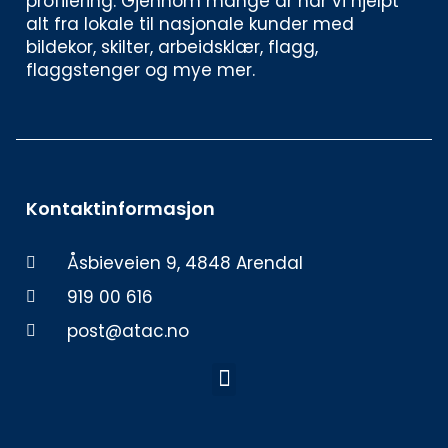
profilering. Gjennom mange år har vi hjelpt 
alt fra lokale til nasjonale kunder med 
bildekor, skilter, arbeidsklær, flagg, 
flaggstenger og mye mer. 
Kontaktinformasjon
Åsbieveien 9, 4848 Arendal
919 00 616
post@atac.no
Meny