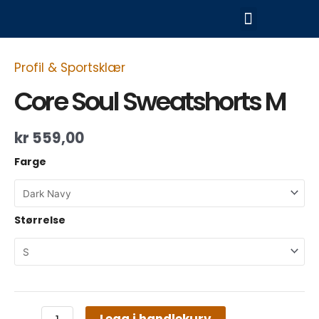
Hopp
Meny
rett
til
Core
innholdet
Soul
Profil & Sportsklær
Sweatshorts
M
Core Soul Sweatshorts M
antall
kr
559,00
Farge
Størrelse