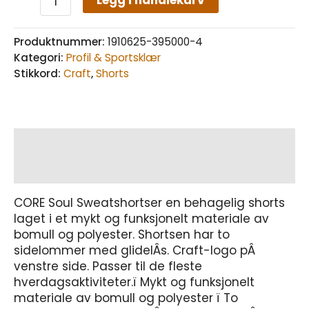
Legg i handlekurv
Produktnummer:
1910625-395000-4
Kategori:
Profil & Sportsklær
Stikkord:
Craft
,
Shorts
Beskrivelse
Tilleggsinformasjon
CORE Soul Sweatshortser en behagelig shorts
laget i et mykt og funksjonelt materiale av
bomull og polyester. Shortsen har to
sidelommer med glidelÂs. Craft-logo pÂ
venstre side. Passer til de fleste
hverdagsaktiviteter.ï Mykt og funksjonelt
materiale av bomull og polyester ï To