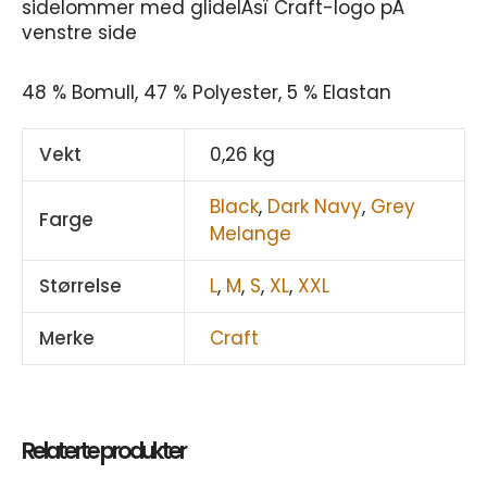
sidelommer med glidelÂsï Craft-logo pÂ
venstre side
48 % Bomull, 47 % Polyester, 5 % Elastan
Vekt
0,26 kg
Black
,
Dark Navy
,
Grey
Farge
Melange
Størrelse
L
,
M
,
S
,
XL
,
XXL
Merke
Craft
Relaterte produkter