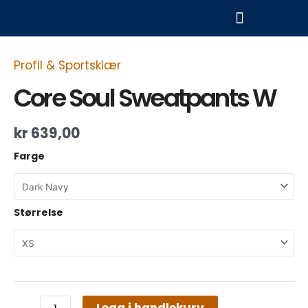
Hopp
Meny
rett
til
Core
innholdet
Soul
Profil & Sportsklær
Sweatpants
W
Core Soul Sweatpants W
antall
kr
639,00
Farge
Størrelse