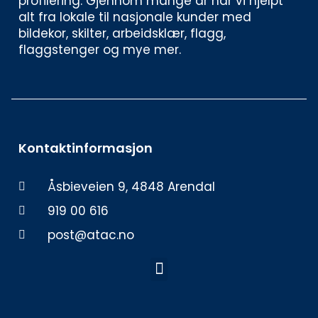
profilering. Gjennom mange år har vi hjelpt 
alt fra lokale til nasjonale kunder med 
bildekor, skilter, arbeidsklær, flagg, 
flaggstenger og mye mer. 
Kontaktinformasjon
Åsbieveien 9, 4848 Arendal
919 00 616
post@atac.no
Meny