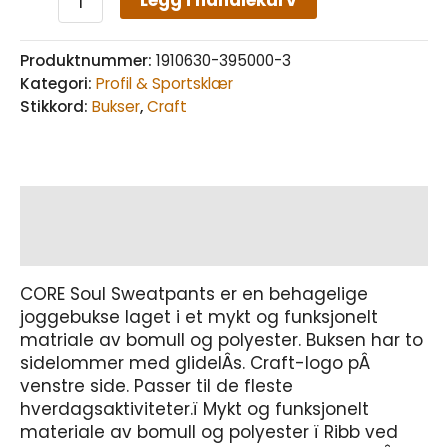
Legg i handlekurv
Produktnummer:
1910630-395000-3
Kategori:
Profil & Sportsklær
Stikkord:
Bukser
,
Craft
Beskrivelse
Tilleggsinformasjon
CORE Soul Sweatpants er en behagelige
joggebukse laget i et mykt og funksjonelt
matriale av bomull og polyester. Buksen har to
sidelommer med glidelÂs. Craft-logo pÂ
venstre side. Passer til de fleste
hverdagsaktiviteter.ï Mykt og funksjonelt
materiale av bomull og polyester ï Ribb ved