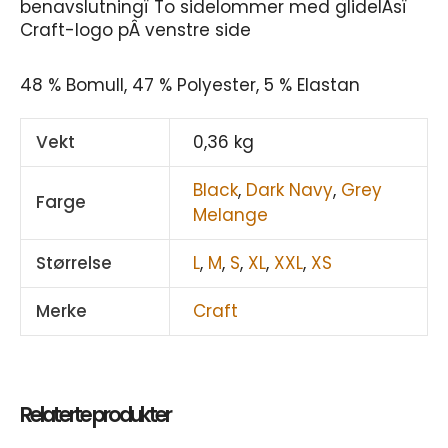
benavslutningï To sidelommer med glidelÂsï
Craft-logo pÂ venstre side
48 % Bomull, 47 % Polyester, 5 % Elastan
Vekt
0,36 kg
Black
,
Dark Navy
,
Grey
Farge
Melange
Størrelse
L
,
M
,
S
,
XL
,
XXL
,
XS
Merke
Craft
Relaterte produkter