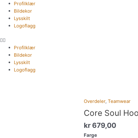
Meny
Profilklær
Bildekor
Lysskilt
Logoflagg
Profilklær
Bildekor
Lysskilt
Logoflagg
Overdeler
,
Teamwear
Core
Soul
Core Soul Ho
Hood
kr
679,00
Sweatshirt
W
Farge