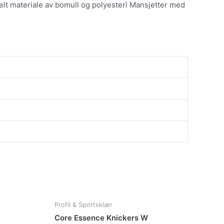
nelt materiale av bomull og polyesterï Mansjetter med
te
Dette
Profil & Sportsklær
duktet
produktet
Core Essence Knickers W