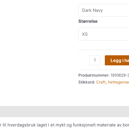
antall
Størrelse
Legg i h
Produktnummer:
1910629-
Stikkord:
Craft
,
hettegense
til hverdagsbruk laget i et mykt og funksjonelt materiale av b