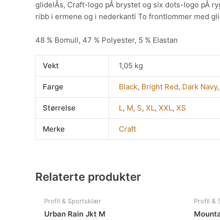
glidelÂs, Craft-logo pÂ brystet og six dots-logo pÂ r
ribb i ermene og i nederkantï To frontlommer med gli
48 % Bomull, 47 % Polyester, 5 % Elastan
Vekt
1,05 kg
Farge
Black
,
Bright Red
,
Dark Navy
Størrelse
L
,
M
,
S
,
XL
,
XXL
,
XS
Merke
Craft
Relaterte produkter
Dette
Profil & Sportsklær
Profil &
produktet
Urban Rain Jkt M
Mounta