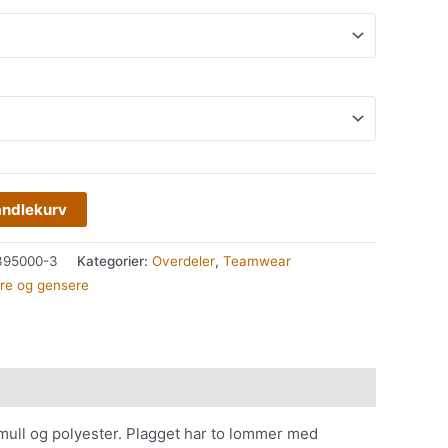
andlekurv
395000-3
Kategorier:
Overdeler
,
Teamwear
re og gensere
omull og polyester. Plagget har to lommer med