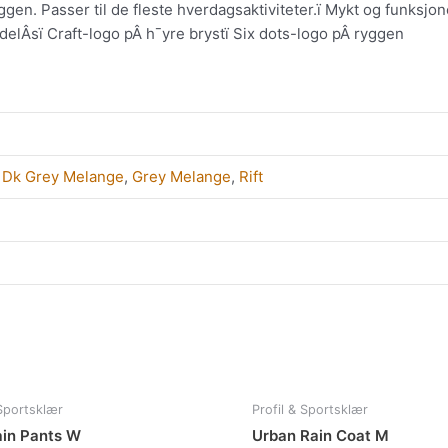
yggen. Passer til de fleste hverdagsaktiviteter.ï Mykt og funksjo
delÂsï Craft-logo pÂ h¯yre brystï Six dots-logo pÂ ryggen
,
Dk Grey Melange
,
Grey Melange
,
Rift
Dette
Det
 Sportsklær
Profil & Sportsklær
produktet
pro
in Pants W
Urban Rain Coat M