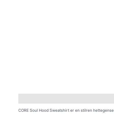
Beskrivelse
Tilleggsinformasjon
CORE Soul Hood Sweatshirt er en stilren hettegenser 