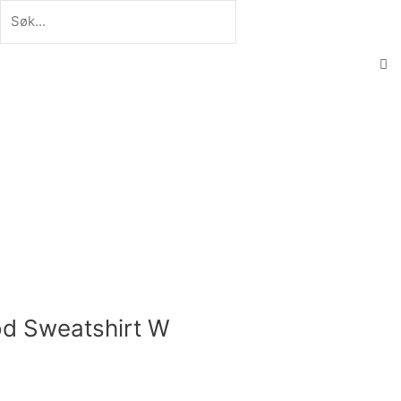
Søk
Søk
C
th
se
bo
od Sweatshirt W