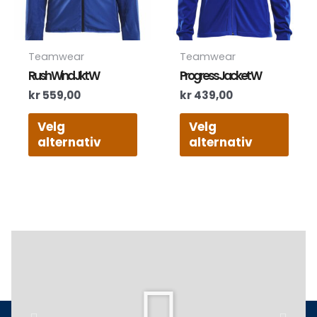
kan
kan
velges
velg
på
på
produktsiden
prod
Teamwear
Teamwear
Rush Wind Jkt W
Progress Jacket W
kr
559,00
kr
439,00
Velg
Velg
alternativ
alternativ
Play