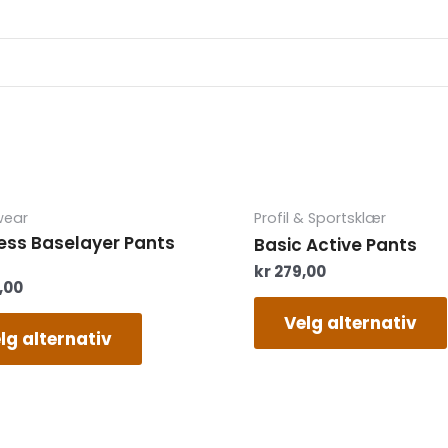
Dette
ear
Profil & Sportsklær
produktet
ess Baselayer Pants
Basic Active Pants
har
kr
279,00
flere
,00
varianter.
Alternativene
Velg alternativ
lg alternativ
kan
velges
på
produktsiden