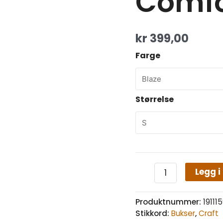
Comfo
kr
399,00
Farge
Størrelse
Legg i
Produktnummer:
1911
Stikkord:
Bukser
,
Craft