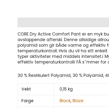
Beskrivelse
Tilleggsinformasjon
CORE Dry Active Comfort Pant er en myk bukse
avslappende afterski. Denne allsidige allro
polyamid som gir bÂde varme og effektiv fu
temperaturkontroll. Hvis du vil ha ett enkelt
typer aktiviteter med middels intensitet.ï M
effektiv temperaturkontrollï FÂ s¯mmer for
30 % Resirkulert Polyamid, 30 % Polyamid, 4
Vekt
0,15 kg
Farge
Black
,
Blaze