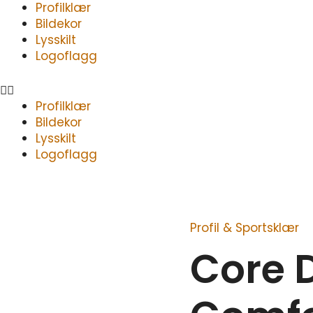
Meny
Profilklær
Bildekor
Lysskilt
Logoflagg
Profilklær
Bildekor
Lysskilt
Logoflagg
Profil & Sportsklær
Core
Dry
Core D
Active
Comfort
Pant
M
antall