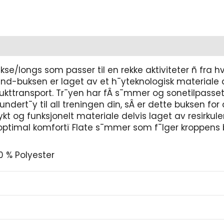
/longs som passer til en rekke aktiviteter ñ fra hve
und-buksen er laget av et h¯yteknologisk materiale a
kttransport. Tr¯yen har fÂ s¯mmer og sonetilpasset
 undert¯y til all treningen din, sÂ er dette buksen for
ykt og funksjonelt materiale delvis laget av resirkul
 optimal komfortï Flate s¯mmer som f¯lger kroppens
0 % Polyester