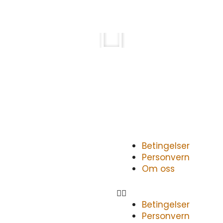
Play
Atac Reklame AS leverer d
Gjennom mange år har vi h
kunder med bildekor, skilt
flaggstenger og mye me
Meny
Betingelser
Personvern
Om oss
Betingelser
Personvern