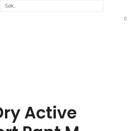
Søk
Søk
C
th
s
bo
ry Active