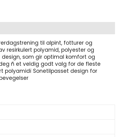
rdagstrening til alpint, fotturer og
v resirkulert polyamid, polyester og
 design, som gir optimal komfort og
 deg ñ et veldig godt valg for de fleste
ert polyamidï Sonetilpasset design for
 bevegelser