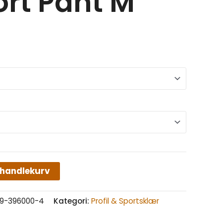
rt Pant M
 handlekurv
159-396000-4
Kategori:
Profil & Sportsklær