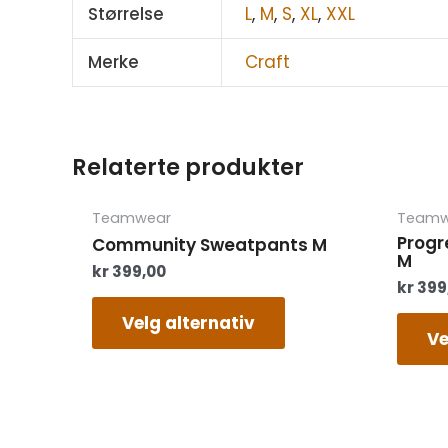
Størrelse
L
,
M
,
S
,
XL
,
XXL
Merke
Craft
Relaterte produkter
Dette
Teamwear
Teamw
produktet
Progr
Community Sweatpants M
har
M
kr
399,00
flere
kr
399
varianter.
Alternativene
Velg alternativ
Ve
kan
velges
på
produktsiden