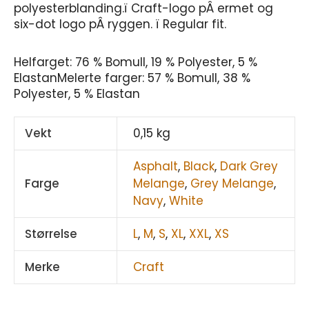
polyesterblanding.ï Craft-logo pÂ ermet og
six-dot logo pÂ ryggen. ï Regular fit.
Helfarget: 76 % Bomull, 19 % Polyester, 5 %
ElastanMelerte farger: 57 % Bomull, 38 %
Polyester, 5 % Elastan
Vekt
0,15 kg
Asphalt
,
Black
,
Dark Grey
Farge
Melange
,
Grey Melange
,
Navy
,
White
Størrelse
L
,
M
,
S
,
XL
,
XXL
,
XS
Merke
Craft