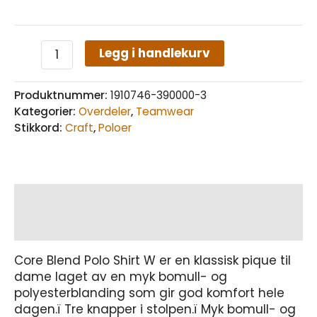
Legg i handlekurv
Produktnummer:
1910746-390000-3
Kategorier:
Overdeler
,
Teamwear
Stikkord:
Craft
,
Poloer
Beskrivelse
Tilleggsinformasjon
Core Blend Polo Shirt W er en klassisk pique til
dame laget av en myk bomull- og
polyesterblanding som gir god komfort hele
dagen.ï Tre knapper i stolpen.ï Myk bomull- og