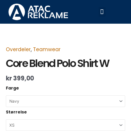
Hopp
Meny
rett
til
innholdet
Core
Blend
Polo
Shirt
W
Overdeler
,
Teamwear
antall
Core Blend Polo Shirt W
kr
399,00
Farge
Størrelse