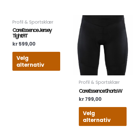
Dette
Dett
Profil & Sportsklær
produktet
prod
Core Essence Jersey
har
har
Tight FIT
flere
flere
kr
599,00
varianter.
varia
Alternativene
Alte
Velg
kan
kan
alternativ
velges
velg
på
på
produktsiden
prod
Profil & Sportsklær
Core Essence Shorts W
kr
799,00
Velg
alternativ