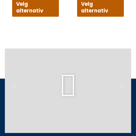
Velg
Velg
alternativ
alternativ
Play
Previous
Next