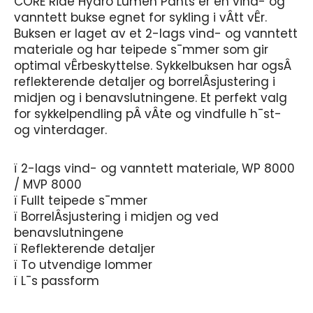
CORE Ride Hydro Lumen Pants er en vind- og
vanntett bukse egnet for sykling i vÂtt vÊr.
Buksen er laget av et 2-lags vind- og vanntett
materiale og har teipede s¯mmer som gir
optimal vÊrbeskyttelse. Sykkelbuksen har ogsÂ
reflekterende detaljer og borrelÂsjustering i
midjen og i benavslutningene. Et perfekt valg
for sykkelpendling pÂ vÂte og vindfulle h¯st-
og vinterdager.
ï 2-lags vind- og vanntett materiale, WP 8000
/ MVP 8000
ï Fullt teipede s¯mmer
ï BorrelÂsjustering i midjen og ved
benavslutningene
ï Reflekterende detaljer
ï To utvendige lommer
ï L¯s passform