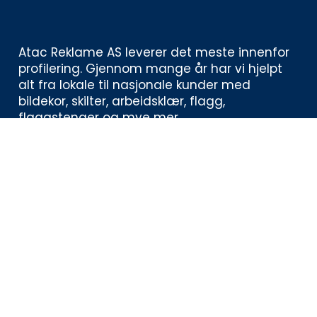
Atac Reklame AS leverer det meste innenfor 
profilering. Gjennom mange år har vi hjelpt 
alt fra lokale til nasjonale kunder med 
bildekor, skilter, arbeidsklær, flagg, 
flaggstenger og mye mer. 
Kontaktinformasjon
Åsbieveien 9, 4848 Arendal
919 00 616
post@atac.no