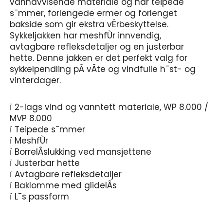
vannavvisende materiale og har teipede
s¯mmer, forlengede ermer og forlenget
bakside som gir ekstra vÊrbeskyttelse.
Sykkeljakken har meshfÙr innvendig,
avtagbare refleksdetaljer og en justerbar
hette. Denne jakken er det perfekt valg for
sykkelpendling pÂ vÂte og vindfulle h¯st- og
vinterdager.
ï 2-lags vind og vanntett materiale, WP 8.000 /
MVP 8.000
ï Teipede s¯mmer
ï MeshfÙr
ï BorrelÂslukking ved mansjettene
ï Justerbar hette
ï Avtagbare refleksdetaljer
ï Baklomme med glidelÂs
ï L¯s passform