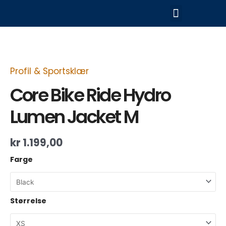
Hopp
Meny
rett
til
Core
innholdet
Bike
Ride
Hydro
Lumen
Profil & Sportsklær
Jacket
M
Core Bike Ride Hydro
antall
Lumen Jacket M
kr
1.199,00
Farge
Størrelse