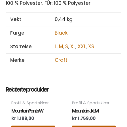
100 % Polyester. FÙr: 100 % Polyester
Vekt
0,44 kg
Farge
Black
Størrelse
L
,
M
,
S
,
XL
,
XXL
,
XS
Merke
Craft
Relaterte produkter
Dette
Dett
Profil & Sportsklær
Profil & Sportsklær
produktet
prod
Mountain Pants W
Mountain Jkt M
har
har
kr
1.199,00
kr
1.759,00
flere
flere
varianter.
varia