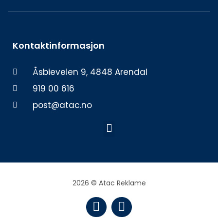
Kontaktinformasjon
Åsbieveien 9, 4848 Arendal
919 00 616
post@atac.no
Meny
2026 © Atac Reklame
F
I
a
n