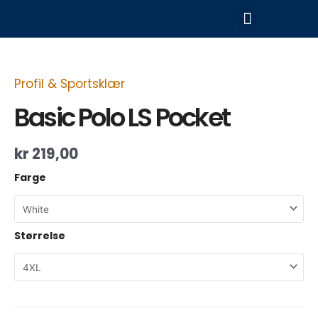
Hopp
Meny
rett
til
Basic
innholdet
Polo
LS
Pocket
Profil & Sportsklær
antall
Basic Polo LS Pocket
kr
219,00
Farge
Størrelse