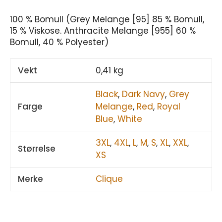
100 % Bomull (Grey Melange [95] 85 % Bomull,
15 % Viskose. Anthracite Melange [955] 60 %
Bomull, 40 % Polyester)
Vekt
0,41 kg
Black
,
Dark Navy
,
Grey
Farge
Melange
,
Red
,
Royal
Blue
,
White
3XL
,
4XL
,
L
,
M
,
S
,
XL
,
XXL
,
Størrelse
XS
Merke
Clique