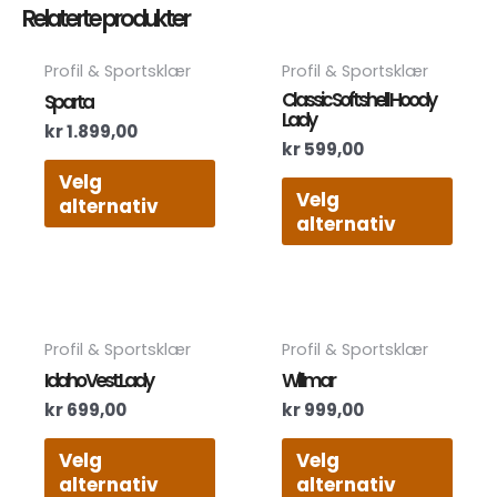
Relaterte produkter
Dette
Dett
Profil & Sportsklær
Profil & Sportsklær
produktet
prod
Classic Softshell Hoody
Sparta
har
har
Lady
kr
1.899,00
flere
flere
kr
599,00
varianter.
varia
Velg
Alternativene
Alte
Velg
alternativ
kan
kan
alternativ
velges
velg
på
på
produktsiden
prod
Dette
Dett
Profil & Sportsklær
Profil & Sportsklær
produktet
prod
Idaho Vest Lady
Willmar
har
har
kr
699,00
kr
999,00
flere
flere
varianter.
varia
Velg
Velg
Alternativene
Alte
alternativ
alternativ
kan
kan