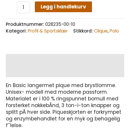
Legg i handlekurv
Produktnummer:
028235-00-10
Kategori:
Profil & Sportsklær
Stikkord:
Clique
,
Polo
Beskrivelse
Tilleggsinformasjon
En Basic langermet pique med brystlomme.
Unisex- modell med moderne passform.
Materialet er i 100 % ringspunnet bomull med
forsterket nakkebÂnd, 3 ton-i-ton knapper og
splitt pÂ hver side. Piqueskjorten er forkrympet
og enzymbehandlet for en myk og behagelig
f¯lelse.