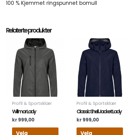
100 % Kjemmet ringspunnet bomull
Relaterte produkter
Dette
Dett
produktet
prod
har
har
flere
flere
varianter.
varia
Alternativene
Alte
kan
kan
velges
velg
på
på
produktsiden
prod
Profil & Sportsklær
Profil & Sportsklær
Willmar Lady
Classic Shell Jacket Lady
kr
999,00
kr
999,00
Velg
Velg