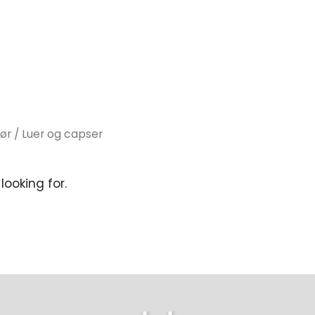
hør
/ Luer og capser
looking for.
Play