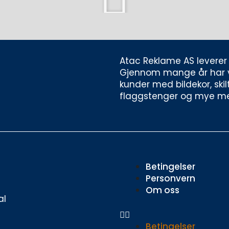
Atac Reklame AS leverer d
Gjennom mange år har vi h
kunder med bildekor, skilt
flaggstenger og mye me
Meny
Betingelser
Personvern
Om oss
al
Betingelser