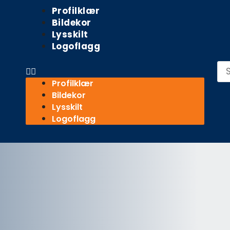
Meny
Profilklær
Bildekor
Lysskilt
Logoflagg
Sø
Profilklær
Bildekor
Lysskilt
Logoflagg