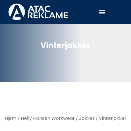
Hopp
Meny
rett
til
innholdet
Vinterjakker
Hjem
/
Helly Hansen Workwear
/
Jakker
/ Vinterjakker